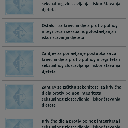
seksualnog zlostavljanja i iskorištavanja
interact
interact
djeteta
with
with
the
the
calendar
calendar
Ostalo - za krivična djela protiv polnog
and
and
integriteta i seksualnog zlostavljanja i
select
select
iskorištavanja djeteta
a
a
date.
date.
Zahtjev za ponavljanje postupka za za
Press
Press
krivična djela protiv polnog integriteta i
the
the
seksualnog zlostavljanja i iskorištavanja
question
question
djeteta
mark
mark
key
key
to
to
Zahtjev za zaštitu zakonitosti za krivična
get
get
djela protiv polnog integriteta i
the
the
seksualnog zlostavljanja i iskorištavanja
keyboard
keyboard
djeteta
shortcuts
shortcuts
for
for
Krivična djela protiv polnog integriteta i
changing
changing
seksualnog zlostavljanja i iskorištavanja