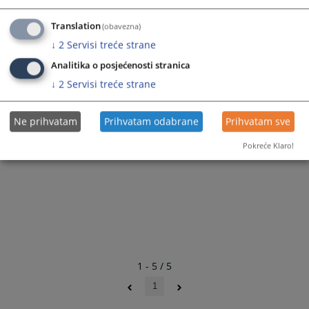
Translation
(obavezna)
↓
2
Servisi treće strane
Analitika o posjećenosti stranica
↓
2
Servisi treće strane
Ne prihvatam
Prihvatam odabrane
Prihvatam sve
Pokreće Klaro!
1 - 5 / 5
1