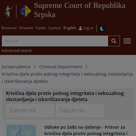
Supreme Court of Republika
Srpska
Bosanski
Hrvatski
Srpski
Српски
English
Log in
Advanced search
Jurisprudence
Criminal Department
Krivična djela protiv polnog integriteta i seksualnog zlostavljanja
i iskorištavanja djeteta
Krivična djela protiv polnog integriteta i seksualnog
zlostavljanja i iskorištavanja djeteta
Navigate
Navigate
Odluke po žalbi na rješenje - Pritvor za
forward
forward
krivična djela protiv polnog integriteta i
to
to