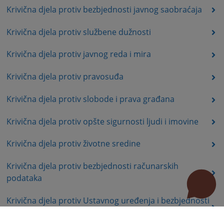
Krivična djela protiv bezbjednosti javnog saobraćaja
Krivična djela protiv službene dužnosti
Krivična djela protiv javnog reda i mira
Krivična djela protiv pravosuđa
Krivična djela protiv slobode i prava građana
Krivična djela protiv opšte sigurnosti ljudi i imovine
Krivična djela protiv životne sredine
Krivična djela protiv bezbjednosti računarskih
podataka
Krivična djela protiv Ustavnog uređenja i bezbjednosti
Republike Srpske