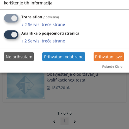
kvalifikacionog testa
korištenje tih informacija.
17.11.2016.
Translation
(obavezna)
↓
2
Servisi treće strane
Analitika o posjećenosti stranica
Obavještenje o održavanju
kvalifikacionog testa
↓
2
Servisi treće strane
21.10.2016.
Ne prihvatam
Prihvatam odabrane
Prihvatam sve
Pokreće Klaro!
Obavještenje o održavanju
kvalifikacionog testa
18.07.2016.
1 - 6 / 6
1