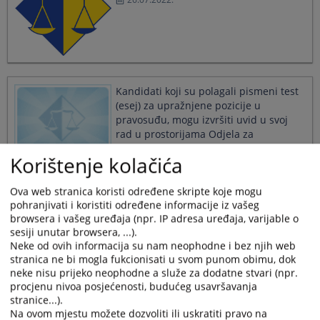
calendar
calendar
and
and
select
select
a
a
date.
date.
Press
Press
the
the
Kandidati koji su polagali pismeni test
question
question
(esej) za upražnjene pozicije u
mark
mark
pravosuđu, mogu izvršiti uvid u svoj
key
key
rad u prostorijama Odjela za
to
to
imenovanje...
get
get
Korištenje kolačića
15.01.2021.
the
the
keyboard
keyboard
Ova web stranica koristi određene skripte koje mogu
shortcuts
shortcuts
pohranjivati i koristiti određene informacije iz vašeg
for
for
Obavještenje o održavanju pismenog
browsera i vašeg uređaja (npr. IP adresa uređaja, varijable o
changing
changing
testiranja
sesiji unutar browsera, ...).
dates.
dates.
Neke od ovih informacija su nam neophodne i bez njih web
20.05.2020.
stranica ne bi mogla fukcionisati u svom punom obimu, dok
neke nisu prijeko neophodne a služe za dodatne stvari (npr.
procjenu nivoa posjećenosti, budućeg usavršavanja
stranice...).
Obavještenje o održavanju
Na ovom mjestu možete dozvoliti ili uskratiti pravo na