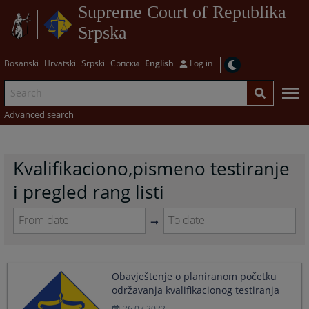
Supreme Court of Republika
Srpska
Bosanski
Hrvatski
Srpski
Српски
English
Log in
Advanced search
Kvalifikaciono,pismeno testiranje
i pregled rang listi
Navigate
Navigate
forward
forward
to
to
Obavještenje o planiranom početku
interact
interact
održavanja kvalifikacionog testiranja
with
with
the
the
26.07.2022.