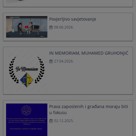
select
select
a
a
date.
date.
Povjerljivo savjetovanje
Press
Press
08.06.2026.
the
the
question
question
mark
mark
key
key
to
to
IN MEMORIAM, MUHAMED GRUHONJIĆ
get
get
27.04.2026.
the
the
keyboard
keyboard
shortcuts
shortcuts
for
for
changing
changing
dates.
dates.
Prava zaposlenih i građana moraju biti
u fokusu
02.12.2025.