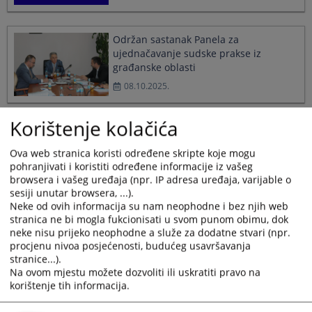
Održan sastanak Panela za
ujednačavanje sudske prakse iz
građanske oblasti
08.10.2025.
Korištenje kolačića
Korištenje vještačke inteligencije u
harmonizaciji sudske prakse
Ova web stranica koristi određene skripte koje mogu
02.09.2025.
pohranjivati i koristiti određene informacije iz vašeg
browsera i vašeg uređaja (npr. IP adresa uređaja, varijable o
sesiji unutar browsera, ...).
Neke od ovih informacija su nam neophodne i bez njih web
Nova Pravila o radu Panela za
stranica ne bi mogla fukcionisati u svom punom obimu, dok
ujednačavanje sudske prakse u BiH
neke nisu prijeko neophodne a služe za dodatne stvari (npr.
15.07.2025.
procjenu nivoa posjećenosti, budućeg usavršavanja
stranice...).
Na ovom mjestu možete dozvoliti ili uskratiti pravo na
korištenje tih informacija.