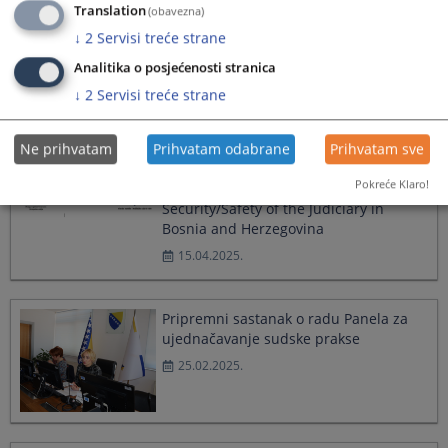
Translation
(obavezna)
↓
2
Servisi treće strane
Analitika o posjećenosti stranica
Partnerska saradnja VSTV-a BiH i
↓
2
Servisi treće strane
strukovnih udruženja
28.04.2025.
Ne prihvatam
Prihvatam odabrane
Prihvatam sve
Pokreće Klaro!
HJPC adopts the Strategy on the
Security/Safety of the Judiciary in
Bosnia and Herzegovina
15.04.2025.
Pripremni sastanak o radu Panela za
ujednačavanje sudske prakse
25.02.2025.