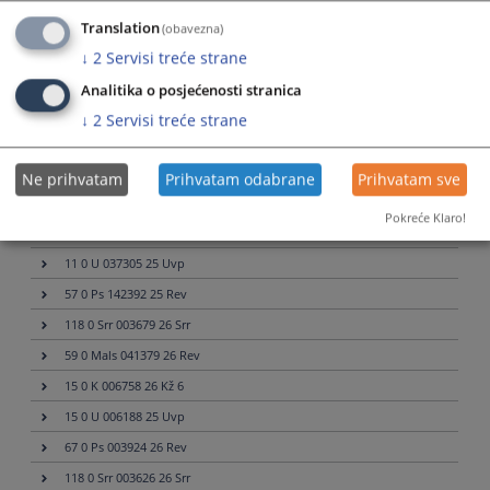
85 0 P 093005 25 Rev
Translation
(obavezna)
87 0 Mal 018328 26 Rev
↓
2
Servisi treće strane
11 0 K 027554 22 Kž
Analitika o posjećenosti stranica
57 0 Ps 132254 26 Rev
↓
2
Servisi treće strane
12 0 K 011422 26 Kž 3
13 0 K 009571 26 Kž
Ne prihvatam
Prihvatam odabrane
Prihvatam sve
13 0 K 002547 26 Kž 11
Pokreće Klaro!
16 0 U 002175 25 Uvp
11 0 U 037305 25 Uvp
57 0 Ps 142392 25 Rev
118 0 Srr 003679 26 Srr
59 0 Mals 041379 26 Rev
15 0 K 006758 26 Kž 6
15 0 U 006188 25 Uvp
67 0 Ps 003924 26 Rev
118 0 Srr 003626 26 Srr