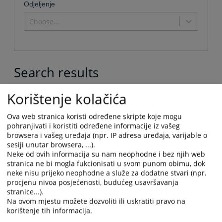
keyboard
Odjeljenje
key
shortcuts
to
Choose...
for
get
changing
the
dates.
keyboard
shortcuts
for
Search results
changing
dates.
Case number
Korištenje kolačića
16 0 K 001257 25 Kž 14
Ova web stranica koristi određene skripte koje mogu
12 0 K 011378 26 Kž 2
pohranjivati i koristiti određene informacije iz vašeg
71 0 P 375126 26 Rev
browsera i vašeg uređaja (npr. IP adresa uređaja, varijable o
sesiji unutar browsera, ...).
71 0 P 339446 26 Rev
Neke od ovih informacija su nam neophodne i bez njih web
71 0 P 390186 26 Rev
stranica ne bi mogla fukcionisati u svom punom obimu, dok
neke nisu prijeko neophodne a služe za dodatne stvari (npr.
77 0 Pr 145384 26 R
procjenu nivoa posjećenosti, budućeg usavršavanja
71 0 Mal 386159 26 Rev
stranice...).
Na ovom mjestu možete dozvoliti ili uskratiti pravo na
95 0 P 100412 26 R
korištenje tih informacija.
85 0 P 093005 25 Rev