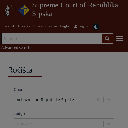
Supreme Court of Republika
Srpska
Bosanski
Hrvatski
Srpski
Српски
English
Log in
Advanced search
Ročišta
Court
Vrhovni sud Republike Srpske
Judge
Choose...