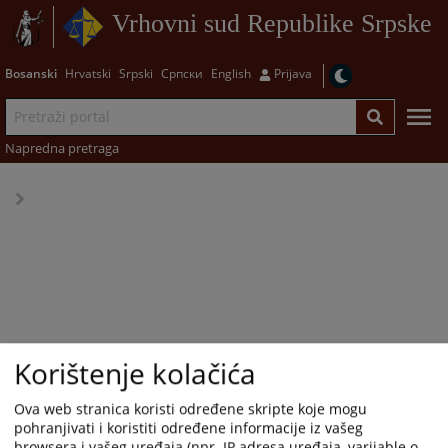
Vrhovni sud Republike Srpske
Bosanski
Hrvatski
Srpski
Српски
English
Prijava
Napredna pretraga
Korištenje kolačića
Ova web stranica koristi određene skripte koje mogu
pohranjivati i koristiti određene informacije iz vašeg
browsera i vašeg uređaja (npr. IP adresa uređaja, varijable o