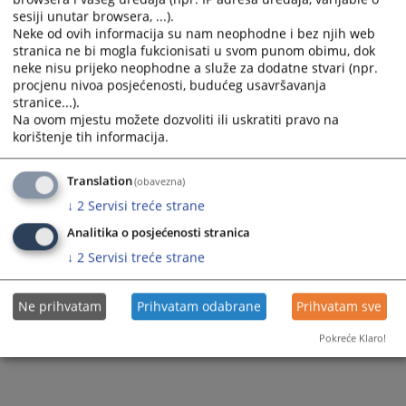
sesiji unutar browsera, ...).
Neke od ovih informacija su nam neophodne i bez njih web
stranica ne bi mogla fukcionisati u svom punom obimu, dok
neke nisu prijeko neophodne a služe za dodatne stvari (npr.
procjenu nivoa posjećenosti, budućeg usavršavanja
Trenutno nema vijesti
stranice...).
Na ovom mjestu možete dozvoliti ili uskratiti pravo na
korištenje tih informacija.
Translation
(obavezna)
↓
2
Servisi treće strane
Analitika o posjećenosti stranica
↓
2
Servisi treće strane
Ne prihvatam
Prihvatam odabrane
Prihvatam sve
Pokreće Klaro!