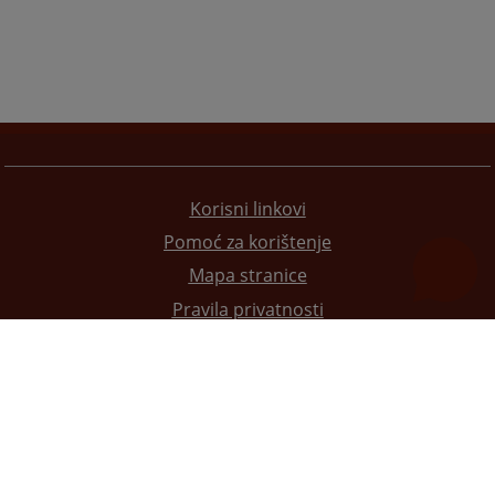
Korisni linkovi
Pomoć za korištenje
Mapa stranice
Pravila privatnosti
Redizajn web stranice je finansirala Evropska unija. Za njen sadržaj isključivo je odgovorno
Visoko sudsko i tužilačko vijeće BiH i ona ne odražava nužno stavove Evropske unije.