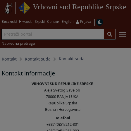
Vrhovni sud Republike Srpske
Bosanski
Hrvatski
Srpski
Српски
English
Prijava
Napredna pretraga
Kontakt suda
Kontakt
Kontakt suda
Kontakt informacije
VRHOVNI SUD REPUBLIKE SRPSKE
Aleja Svetog Save bb
78000 BANJA LUKA
Republika Srpska
Bosna i Hercegovina
Telefoni
+387 (0)51/212-801
+387 (0)51/211-902