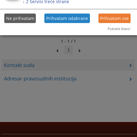
↓
2
Servisi treće strane
Ne prihvatam
Prihvatam odabrane
Prihvatam sve
Pokreće Klaro!
1 - 1 / 1
1
Kontakt suda
Adresar pravosudnih institucija