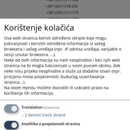
+387 (0)51/218-256
+387 (0)51/217-779
+387 (0)51/211-690
Korištenje kolačića
Telefaks
+387 (0)51/226-071
Ova web stranica koristi određene skripte koje mogu
+387 (0)51/226-070
pohranjivati i koristiti određene informacije iz vašeg
E-mail
browsera i vašeg uređaja (npr. IP adresa uređaja, varijable o
sesiji unutar browsera, ...).
vsud-rs@pravosudje.ba
Neke od ovih informacija su nam neophodne i bez njih web
jelena.despotovic@pravosudje.ba
stranica ne bi mogla fukcionisati u svom punom obimu, dok
neke nisu prijeko neophodne a služe za dodatne stvari (npr.
Dodatne informacije:
procjenu nivoa posjećenosti, budućeg usavršavanja
stranice...).
vsud-rs.pravosudje.ba
Na ovom mjestu možete dozvoliti ili uskratiti pravo na
korištenje tih informacija.
9552
PREGLEDA
Translation
(obavezna)
↓
2
Servisi treće strane
Analitika o posjećenosti stranica