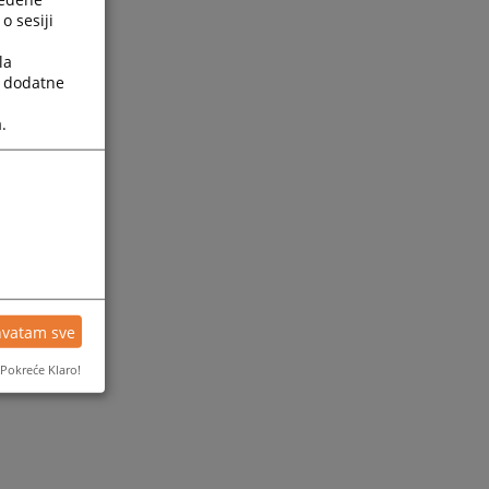
o sesiji
la
a dodatne
.
hvatam sve
Pokreće Klaro!