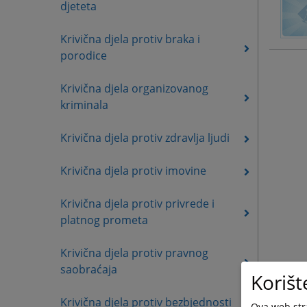
djeteta
Krivična djela protiv braka i
porodice
Krivična djela organizovanog
kriminala
Krivična djela protiv zdravlja ljudi
Krivična djela protiv imovine
Krivična djela protiv privrede i
platnog prometa
Krivična djela protiv pravnog
saobraćaja
Korišt
Krivična djela protiv bezbjednosti
Ova web stra