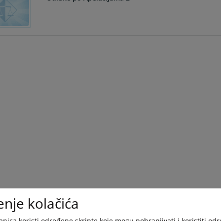
enje kolačića
nica koristi određene skripte koje mogu pohranjivati i koristiti od