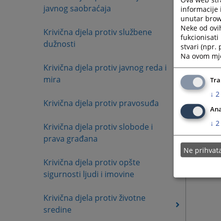
javnog saobraćaja
informacije 
unutar brows
Neke od ovi
Krivična djela protiv službene
fukcionisat
dužnosti
stvari (npr.
Na ovom mjes
Krivična djela protiv javnog reda i
mira
Tra
↓
2
Krivična djela protiv pravosuđa
Ana
↓
2
Krivična djela protiv slobode i
prava građana
Ne prihva
Krivična djela protiv opšte
sigurnosti ljudi i imovine
Krivična djela protiv životne
sredine