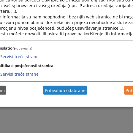
iz vašeg browsera i vašeg uređaja (npr. IP adresa uređaja, varijable 
era, ...).
h informacija su nam neophodne i bez njih web stranica ne bi mog
i u svom punom obimu, dok neke nisu prijeko neophodne a služe z
 procjenu nivoa posjećenosti, budućeg usavršavanja stranice...).
tu možete dozvoliti ili uskratiti pravo na korištenje tih informacija
nslation
(obavezna)
Servisi treće strane
litika o posjećenosti stranica
Servisi treće strane
tam
Prihvatam odabrane
Pri