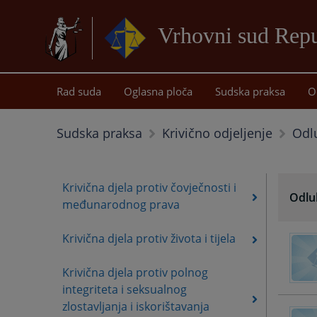
Vrhovni sud Repu
Rad suda
Oglasna ploča
Sudska praksa
O
Odl
Sudska praksa
Krivično odjeljenje
Krivična djela protiv čovječnosti i
Odlu
međunarodnog prava
Krivična djela protiv života i tijela
Krivična djela protiv polnog
integriteta i seksualnog
zlostavljanja i iskorištavanja