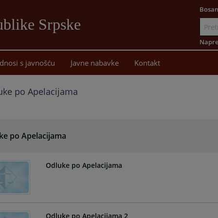
Bosan
blike Srpske
Idi
na
Napre
sadržaj
dnosi s javnošću
Javne nabavke
Kontakt
uke po Apelacijama
ke po Apelacijama
Odluke po Apelacijama
Odluke po Apelacijama 2