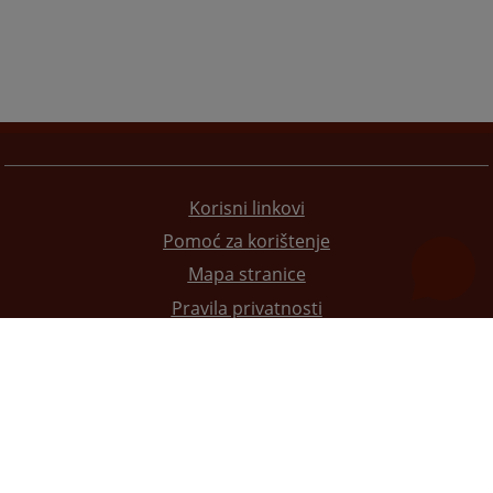
Korisni linkovi
Pomoć za korištenje
Mapa stranice
Pravila privatnosti
Redizajn web stranice je finansirala Evropska unija. Za njen sadržaj isključivo je odgovorno
Visoko sudsko i tužilačko vijeće BiH i ona ne odražava nužno stavove Evropske unije.