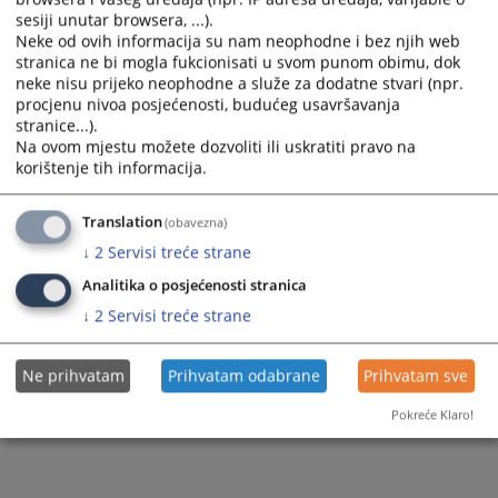
sesiji unutar browsera, ...).
Neke od ovih informacija su nam neophodne i bez njih web
stranica ne bi mogla fukcionisati u svom punom obimu, dok
neke nisu prijeko neophodne a služe za dodatne stvari (npr.
procjenu nivoa posjećenosti, budućeg usavršavanja
stranice...).
Na ovom mjestu možete dozvoliti ili uskratiti pravo na
korištenje tih informacija.
Translation
(obavezna)
↓
2
Servisi treće strane
Analitika o posjećenosti stranica
↓
2
Servisi treće strane
Ne prihvatam
Prihvatam odabrane
Prihvatam sve
Pokreće Klaro!