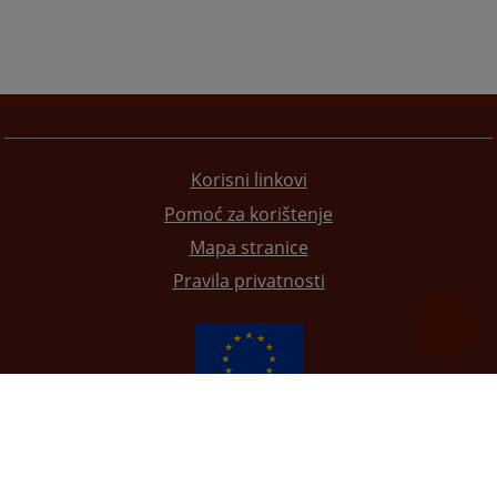
Korisni linkovi
Pomoć za korištenje
Mapa stranice
Pravila privatnosti
Redizajn web stranice je finansirala Evropska unija. Za njen sadržaj isključivo je odgovorno
Visoko sudsko i tužilačko vijeće BiH i ona ne odražava nužno stavove Evropske unije.