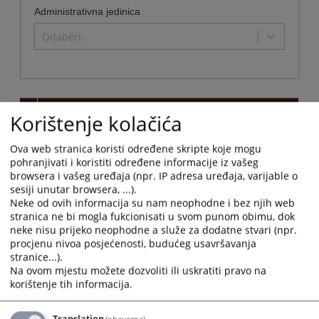
Administrativna jedinica
Odaberi...
Naziv
Korištenje kolačića
Vrhovni sud Republike Srpske
Ova web stranica koristi određene skripte koje mogu
Naziv institucije:
Vrhovni sud Republike Srpske
pohranjivati i koristiti određene informacije iz vašeg
Adresa:
Aleja svetog Save bb, 78000 Banja Luka
browsera i vašeg uređaja (npr. IP adresa uređaja, varijable o
Telefon:
051 212 801
sesiji unutar browsera, ...).
Telefaks:
051 226 071
Neke od ovih informacija su nam neophodne i bez njih web
stranica ne bi mogla fukcionisati u svom punom obimu, dok
Adresa elektronske pošte:
jelena.despotovic@pravosudje.ba
neke nisu prijeko neophodne a služe za dodatne stvari (npr.
Web stranica:
https://vsud-rs.pravosudje.ba
procjenu nivoa posjećenosti, budućeg usavršavanja
Radno vrijeme:
08:00-16:00
stranice...).
Predsjednik:
Daniela Milovanović
Na ovom mjestu možete dozvoliti ili uskratiti pravo na
Druga kontakt osoba:
Jelena Despotović
korištenje tih informacija.
Obavijesti o stanju
Potvrde o kretanju spisa mogu se izdati na usmeni
predmeta:
i pismeni zahtjev.