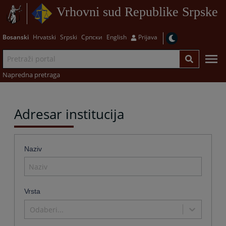
Vrhovni sud Republike Srpske
Bosanski
Hrvatski
Srpski
Српски
English
Prijava
Napredna pretraga
Adresar institucija
Naziv
Vrsta
Odaberi...