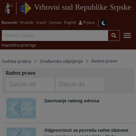
Vrhovni sud Republike Srpske
Bosanski
Hrvatski
Srpski
Српски
English
Prijava
Napredna pretraga
Radno pravo
Sudska praksa
Građansko odjeljenje
Radno pravo
Navigate
Navigate
Zasnivanje radnog odnosa
forward
forward
to
to
interact
interact
with
with
the
the
Odgovornost za povredu radne obaveze
calendar
calendar