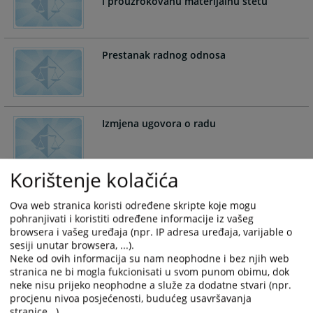
i prouzrokovanu materijalnu štetu
and
and
select
select
a
a
Prestanak radnog odnosa
date.
date.
Press
Press
the
the
question
question
mark
mark
Izmjena ugovora o radu
key
key
to
to
get
get
Korištenje kolačića
the
the
keyboard
keyboard
Ova web stranica koristi određene skripte koje mogu
shortcuts
shortcuts
pohranjivati i koristiti određene informacije iz vašeg
for
for
browsera i vašeg uređaja (npr. IP adresa uređaja, varijable o
changing
changing
sesiji unutar browsera, ...).
dates.
dates.
Neke od ovih informacija su nam neophodne i bez njih web
stranica ne bi mogla fukcionisati u svom punom obimu, dok
neke nisu prijeko neophodne a služe za dodatne stvari (npr.
procjenu nivoa posjećenosti, budućeg usavršavanja
stranice...).