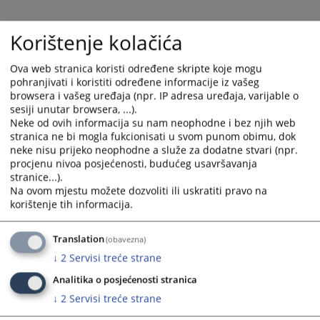
Korištenje kolačića
Ova web stranica koristi određene skripte koje mogu
pohranjivati i koristiti određene informacije iz vašeg
13902
PREGLEDA
browsera i vašeg uređaja (npr. IP adresa uređaja, varijable o
sesiji unutar browsera, ...).
Neke od ovih informacija su nam neophodne i bez njih web
stranica ne bi mogla fukcionisati u svom punom obimu, dok
neke nisu prijeko neophodne a služe za dodatne stvari (npr.
procjenu nivoa posjećenosti, budućeg usavršavanja
stranice...).
Na ovom mjestu možete dozvoliti ili uskratiti pravo na
korištenje tih informacija.
Translation
(obavezna)
↓
2
Servisi treće strane
Analitika o posjećenosti stranica
↓
2
Servisi treće strane