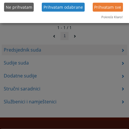
Ne prihvatam
Prihvatam odabrane
Prihvatam sve
Pokreće Klaro!
1 - 1 / 1
1
Predsjednik suda
Sudije suda
Dodatne sudije
Stručni saradnici
Službenici i namještenici