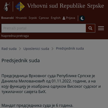
Vrhovni sud Republike Srpske
Bosanski
Hrvatski
Srpski
Српски
English
Prijava
Napredna pretraga
Predsjednik suda
Rad suda
Uposlenici suda
Predsjednik suda
Предсједница Врховног суда Републике Српске је
Даниела Миловановић од 01.11.2022. године, а на
коју функцију је изабрана одлуком Високог судског и
тужилачког савјета БиХ.
Мандат предсједника суда је 6 година.