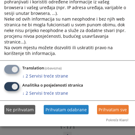
pohranjivati i koristiti određene informacije iz vašeg
and
and
browsera i vašeg uređaja (npr. IP adresa uređaja, varijable o
select
select
sesiji unutar browsera, ...).
a
a
Neke od ovih informacija su nam neophodne i bez njih web
stranica ne bi mogla fukcionisati u svom punom obimu, dok
date.
date.
neke nisu prijeko neophodne a služe za dodatne stvari (npr.
Press
Press
procjenu nivoa posjećenosti, budućeg usavršavanja
the
the
stranice...).
question
question
Na ovom mjestu možete dozvoliti ili uskratiti pravo na
mark
mark
korištenje tih informacija.
key
key
to
to
Translation
(obavezna)
get
get
↓
2
Servisi treće strane
the
the
keyboard
keyboard
Analitika o posjećenosti stranica
shortcuts
shortcuts
↓
2
Servisi treće strane
for
for
changing
changing
Ne prihvatam
Prihvatam odabrane
Prihvatam sve
dates.
dates.
Pokreće Klaro!
1 - 1 / 1