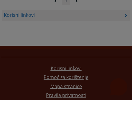
1
Korisni linkovi
Korisni linkovi
Pomoć za korištenje
Mapa stranice
Pravila privatnosti
Redizajn web stranice je finansirala Evropska unija. Za njen sadržaj isključivo je odgovorno
Visoko sudsko i tužilačko vijeće BiH i ona ne odražava nužno stavove Evropske unije.