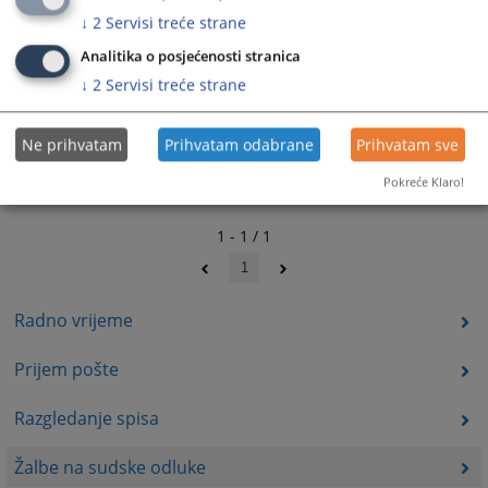
↓
2
Servisi treće strane
Analitika o posjećenosti stranica
↓
2
Servisi treće strane
Ne prihvatam
Prihvatam odabrane
Prihvatam sve
Pokreće Klaro!
1 - 1 / 1
1
Radno vrijeme
Prijem pošte
Razgledanje spisa
Žalbe na sudske odluke