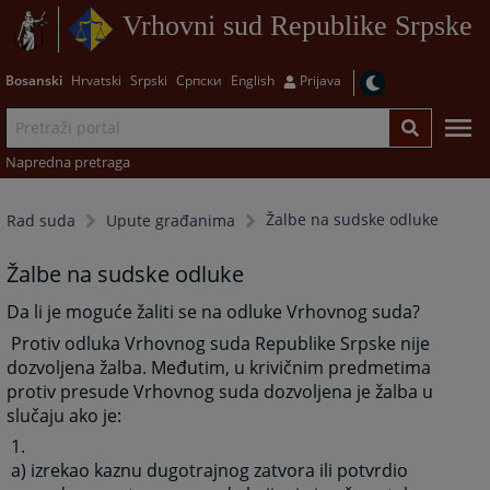
Vrhovni sud Republike Srpske
Bosanski
Hrvatski
Srpski
Српски
English
Prijava
Napredna pretraga
Žalbe na sudske odluke
Rad suda
Upute građanima
Žalbe na sudske odluke
Da li je moguće žaliti se na odluke Vrhovnog suda?
Protiv odluka Vrhovnog suda Republike Srpske nije
dozvoljena žalba. Međutim, u krivičnim predmetima
protiv presude Vrhovnog suda dozvoljena je žalba u
slučaju ako je:
1.
a) izrekao kaznu dugotrajnog zatvora ili potvrdio