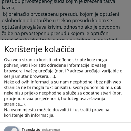
presudu prvostepenog suda kojim je izrečena takva
kazna,
b) preinačio prvostepenu presudu kojom je optuženi
oslobođen od otpužbe i izrekao presudu kojom se
optuženi proglašava krivim, odnosno ako je povodom
žalbe na prvostepenu presudu kojom je optuženi
proglašen krivim izrekao presudu kojom se optuženi
oslobađa od optužbe i
Korištenje kolačića
v) povodom žalbe na oslobađajuću presudu na
pretresu donio presudu kojm se otpuženi proglašava
Ova web stranica koristi određene skripte koje mogu
pohranjivati i koristiti određene informacije iz vašeg
krivim, odnosno ako je povodom žalbe na osuđujuću
browsera i vašeg uređaja (npr. IP adresa uređaja, varijable o
presudu na pretresu donio presudu kojom se otpuženi
sesiji unutar browsera, ...).
oslobađa od optužbe.
Neke od ovih informacija su nam neophodne i bez njih web
2. protiv rješenja Vrhovnog suda Republike Srpske o
stranica ne bi mogla fukcionisati u svom punom obimu, dok
produženju pritvora u istrazi, vijeću Vrhovnog suda u
neke nisu prijeko neophodne a služe za dodatne stvari (npr.
procjenu nivoa posjećenosti, budućeg usavršavanja
drugom sastavu.
stranice...).
Na ovom mjestu možete dozvoliti ili uskratiti pravo na
6621
PREGLEDA
korištenje tih informacija.
Translation
(obavezna)