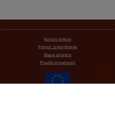
Korisni linkovi
Pomoć za korištenje
Mapa stranice
Pravila privatnosti
Redizajn web stranice je finansirala Evropska unija. Za njen sadržaj isključivo je odgovorno
Visoko sudsko i tužilačko vijeće BiH i ona ne odražava nužno stavove Evropske unije.