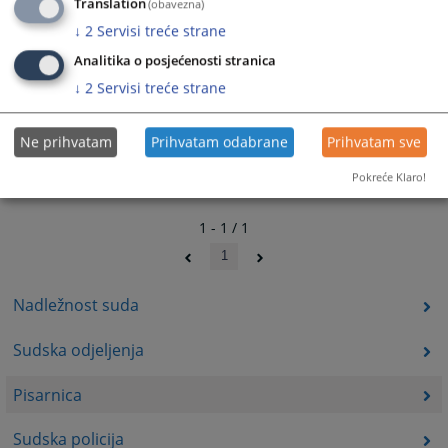
Translation
(obavezna)
↓
2
Servisi treće strane
Analitika o posjećenosti stranica
↓
2
Servisi treće strane
Ne prihvatam
Prihvatam odabrane
Prihvatam sve
Pokreće Klaro!
1 - 1 / 1
1
Nadležnost suda
Sudska odjeljenja
Pisarnica
Sudska policija