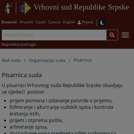
Vrhovni sud Republike Srpske
Bosanski
Hrvatski
Srpski
Српски
English
Prijava
Napredna pretraga
Pisarnica
Rad suda
Organizacija suda
Pisarnica suda
U pisarnici Vrhovnog suda Republike Srpske obavljaju
se sljedeći poslovi:
prijem pismena i izdavanje potvrde o prijemu,
fofmiranje i ažuriranje sudskih spisa i kontrola
kretanja istih,
prijem i otprema pošte,
arhiviranje spisa,
dostavljanje spisa predmeta nižim sudovima sa