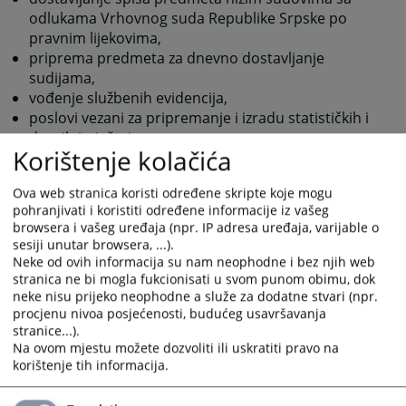
odlukama Vrhovnog suda Republike Srpske po
pravnim lijekovima,
priprema predmeta za dnevno dostavljanje
sudijama,
vođenje službenih evidencija,
poslovi vezani za pripremanje i izradu statističkih i
drugih izvještaja,
Korištenje kolačića
durgi poslovi propisani pozitivnim propisima.
Ova web stranica koristi određene skripte koje mogu
3007
PREGLEDA
pohranjivati i koristiti određene informacije iz vašeg
browsera i vašeg uređaja (npr. IP adresa uređaja, varijable o
sesiji unutar browsera, ...).
Neke od ovih informacija su nam neophodne i bez njih web
stranica ne bi mogla fukcionisati u svom punom obimu, dok
neke nisu prijeko neophodne a služe za dodatne stvari (npr.
procjenu nivoa posjećenosti, budućeg usavršavanja
stranice...).
Na ovom mjestu možete dozvoliti ili uskratiti pravo na
korištenje tih informacija.