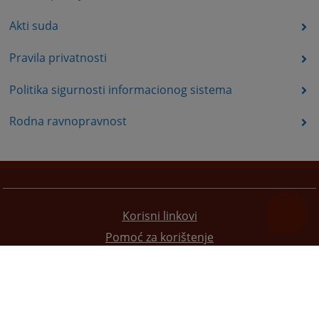
Akti suda
Pravila privatnosti
Politika sigurnosti informacionog sistema
Rodna ravnopravnost
Korisni linkovi
Pomoć za korištenje
Mapa stranice
Pravila privatnosti