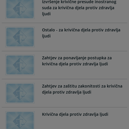
Izvršenje krivične presude inostranog
calendar
calendar
suda za krivična djela protiv zdravlja
and
and
ljudi
select
select
a
a
Ostalo - za krivična djela protiv zdravlja
date.
date.
ljudi
Press
Press
the
the
question
question
mark
mark
Zahtjev za ponavljanje postupka za
key
key
krivična djela protiv zdravlja ljudi
to
to
get
get
the
the
Zahtjev za zaštitu zakonitosti za krivična
keyboard
keyboard
djela protiv zdravlja ljudi
shortcuts
shortcuts
for
for
changing
changing
dates.
dates.
Krivična djela protiv zdravlja ljudi