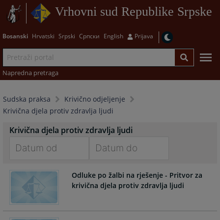
Vrhovni sud Republike Srpske
Bosanski
Hrvatski
Srpski
Српски
English
Prijava
Napredna pretraga
Sudska praksa
Krivično odjeljenje
Krivična djela protiv zdravlja ljudi
Krivična djela protiv zdravlja ljudi
Navigate
Navigate
Odluke po žalbi na rješenje - Pritvor za
forward
forward
krivična djela protiv zdravlja ljudi
to
to
interact
interact
with
with
the
the