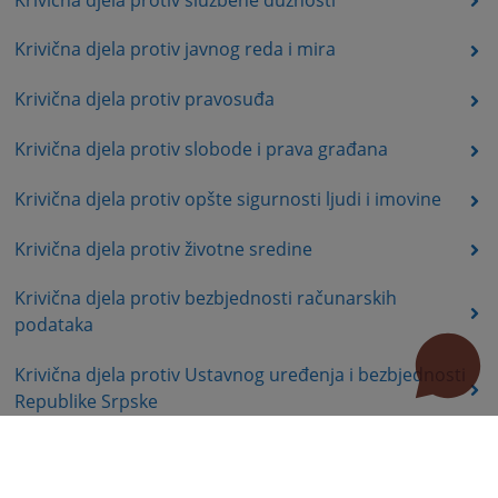
Krivična djela protiv javnog reda i mira
Krivična djela protiv pravosuđa
Krivična djela protiv slobode i prava građana
Krivična djela protiv opšte sigurnosti ljudi i imovine
Krivična djela protiv životne sredine
Krivična djela protiv bezbjednosti računarskih
podataka
Krivična djela protiv Ustavnog uređenja i bezbjednosti
Republike Srpske
Krivična djela protiv organa Republike Srpske