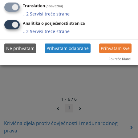
Translation
(obavezna)
↓
2
Servisi treće strane
Analitika o posjećenosti stranica
↓
2
Servisi treće strane
Ne prihvatam
Prihvatam odabrane
Prihvatam sve
Pokreće Klaro!
1 - 6 / 6
1
Krivična djela protiv čovječnosti i međunarodnog
prava