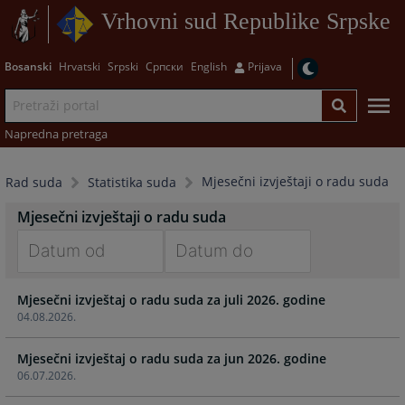
Vrhovni sud Republike Srpske
Bosanski
Hrvatski
Srpski
Српски
English
Prijava
Napredna pretraga
Mjesečni izvještaji o radu suda
Rad suda
Statistika suda
Mjesečni izvještaji o radu suda
Navigate
Navigate
Mjesečni izvještaj o radu suda za juli 2026. godine
forward
forward
04.08.2026.
to
to
interact
interact
Mjesečni izvještaj o radu suda za jun 2026. godine
with
with
06.07.2026.
the
the
calendar
calendar