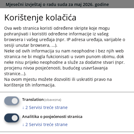
Mjesečni izvještaj o radu suda za maj 2026. godine
and
and
04.06.2026.
select
select
Korištenje kolačića
a
a
Mjesečni izvještaj o radu suda za april 2026. godine
date.
date.
Ova web stranica koristi određene skripte koje mogu
12.05.2026.
Press
Press
pohranjivati i koristiti određene informacije iz vašeg
the
the
browsera i vašeg uređaja (npr. IP adresa uređaja, varijable o
Mjesečni izvještaj o radu suda za mart 2026. godine
question
question
sesiji unutar browsera, ...).
07.04.2026.
Neke od ovih informacija su nam neophodne i bez njih web
mark
mark
stranica ne bi mogla fukcionisati u svom punom obimu, dok
key
key
neke nisu prijeko neophodne a služe za dodatne stvari (npr.
Mjesečni izvještaj o radu suda za februar 2026. godine
to
to
procjenu nivoa posjećenosti, budućeg usavršavanja
05.03.2026.
get
get
stranice...).
the
the
Na ovom mjestu možete dozvoliti ili uskratiti pravo na
keyboard
keyboard
korištenje tih informacija.
shortcuts
shortcuts
for
for
Translation
(obavezna)
changing
changing
↓
2
Servisi treće strane
dates.
dates.
Analitika o posjećenosti stranica
↓
2
Servisi treće strane