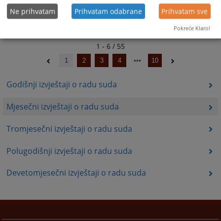
Ne prihvatam
Prihvatam odabrane
Prihvatam sve
Pokreće Klaro!
1 - 6 / 55
1
2
3
4
10
Godišnji izvještaji o radu suda
Mjesečni izvještaji o radu suda
Tromjesečni izvještaji o radu suda
Polugodišnji izvještaji o radu suda
Devetomjesečni izvještaji o radu suda