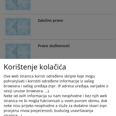
and
and
select
select
a
a
Založno pravo
date.
date.
Press
Press
the
the
question
question
mark
mark
Pravo službenosti
key
key
to
to
get
get
Korištenje kolačića
the
the
keyboard
keyboard
Ova web stranica koristi određene skripte koje mogu
shortcuts
shortcuts
pohranjivati i koristiti određene informacije iz vašeg
for
for
browsera i vašeg uređaja (npr. IP adresa uređaja, varijable o
changing
changing
sesiji unutar browsera, ...).
dates.
dates.
Neke od ovih informacija su nam neophodne i bez njih web
stranica ne bi mogla fukcionisati u svom punom obimu, dok
neke nisu prijeko neophodne a služe za dodatne stvari (npr.
procjenu nivoa posjećenosti, budućeg usavršavanja
stranice...).