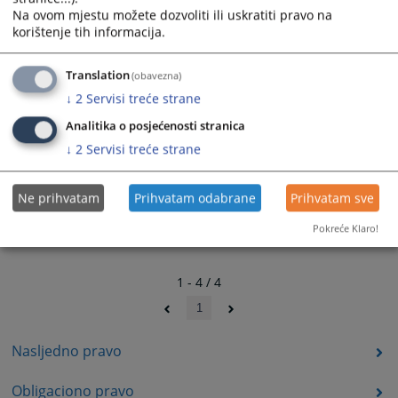
Na ovom mjestu možete dozvoliti ili uskratiti pravo na
korištenje tih informacija.
Translation
(obavezna)
↓
2
Servisi treće strane
Analitika o posjećenosti stranica
↓
2
Servisi treće strane
Ne prihvatam
Prihvatam odabrane
Prihvatam sve
Pokreće Klaro!
1 - 4 / 4
1
Nasljedno pravo
Obligaciono pravo