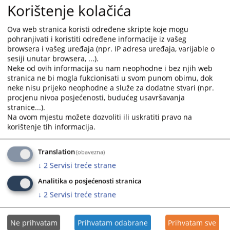
Korištenje kolačića
and
and
Izmjena dopuna Plana javnih nabavki za 2025. godinu
select
select
Vrhovnog suda Republike Srpske
Ova web stranica koristi određene skripte koje mogu
a
a
pohranjivati i koristiti određene informacije iz vašeg
05.03.2025.
date.
date.
browsera i vašeg uređaja (npr. IP adresa uređaja, varijable o
Press
Press
sesiji unutar browsera, ...).
Plan javnih nabavki za 2025. godinu Vrhovnog suda
the
the
Neke od ovih informacija su nam neophodne i bez njih web
Republike Srpske
question
question
stranica ne bi mogla fukcionisati u svom punom obimu, dok
10.02.2025.
mark
mark
neke nisu prijeko neophodne a služe za dodatne stvari (npr.
procjenu nivoa posjećenosti, budućeg usavršavanja
key
key
stranice...).
Izmjena dopuna Plana javnih nabavki za 2024. godinu
to
to
Na ovom mjestu možete dozvoliti ili uskratiti pravo na
Vrhovnog suda Republike Srpske
get
get
korištenje tih informacija.
15.07.2024.
the
the
keyboard
keyboard
Izmjena dopuna Plana javnih nabavki za 2024. godinu
Translation
(obavezna)
shortcuts
shortcuts
Vrhovnog suda Republike Srpske
↓
2
Servisi treće strane
for
for
22.04.2024.
changing
changing
Analitika o posjećenosti stranica
dates.
dates.
↓
2
Servisi treće strane
Ne prihvatam
Prihvatam odabrane
Prihvatam sve