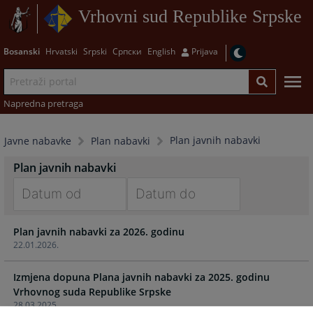
Vrhovni sud Republike Srpske
Bosanski
Hrvatski
Srpski
Српски
English
Prijava
Napredna pretraga
Plan javnih nabavki
Javne nabavke
Plan nabavki
Plan javnih nabavki
Navigate
Navigate
Plan javnih nabavki za 2026. godinu
forward
forward
22.01.2026.
to
to
interact
interact
Izmjena dopuna Plana javnih nabavki za 2025. godinu
with
with
Vrhovnog suda Republike Srpske
the
the
28.03.2025.
calendar
calendar