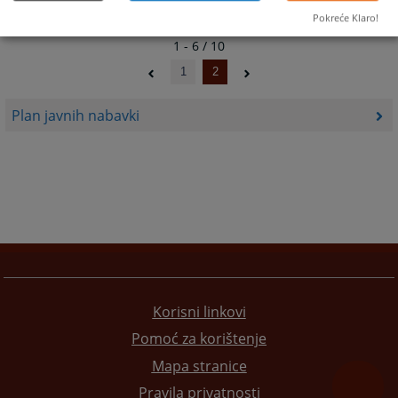
Pokreće Klaro!
1 - 6 / 10
1
2
Plan javnih nabavki
Korisni linkovi
Pomoć za korištenje
Mapa stranice
Pravila privatnosti