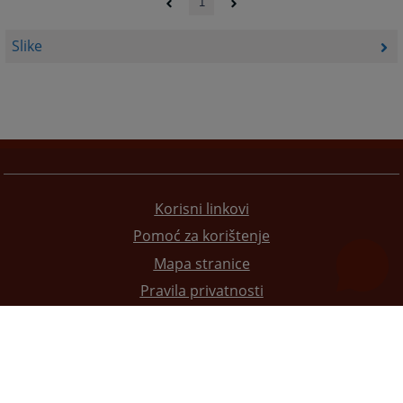
1
Slike
Korisni linkovi
Pomoć za korištenje
Mapa stranice
Pravila privatnosti
Redizajn web stranice je finansirala Evropska unija. Za njen sadržaj isključivo je odgovorno
Visoko sudsko i tužilačko vijeće BiH i ona ne odražava nužno stavove Evropske unije.