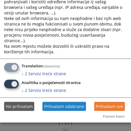
pohranjivati i koristiti određene informacije iz vašeg
select
select
browsera i vašeg uređaja (npr. IP adresa uređaja, varijable o
a
a
sesiji unutar browsera, ...).
date.
date.
Neke od ovih informacija su nam neophodne i bez njih web
stranica ne bi mogla fukcionisati u svom punom obimu, dok
Press
Press
neke nisu prijeko neophodne a služe za dodatne stvari (npr.
the
the
procjenu nivoa posjećenosti, budućeg usavršavanja
question
question
stranice...).
mark
mark
Na ovom mjestu možete dozvoliti ili uskratiti pravo na
key
key
korištenje tih informacija.
to
to
get
get
Translation
(obavezna)
the
the
↓
2
Servisi treće strane
keyboard
keyboard
shortcuts
shortcuts
Analitika o posjećenosti stranica
for
for
↓
2
Servisi treće strane
changing
changing
dates.
dates.
Ne prihvatam
Prihvatam odabrane
Prihvatam sve
Pokreće Klaro!
1 - 1 / 1