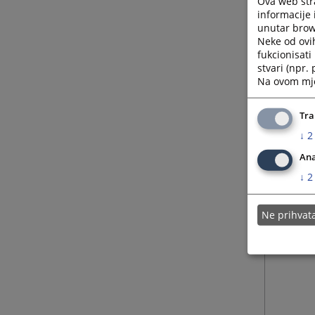
Ova web stra
informacije 
unutar brows
Neke od ovi
fukcionisat
stvari (npr.
Na ovom mjes
Tra
↓
2
Ana
↓
2
Ne prihva