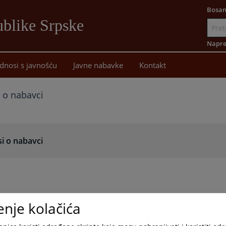
Bosan
blike Srpske
Idi
na
Napre
sadržaj
dnosi s javnošću
Javne nabavke
Kontakt
 o nabavci
i o nabavci
enje kolačića