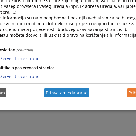
nica koristi određene skripte koje mogu pohranjivati i koristiti od
iz vašeg browsera i vašeg uređaja (npr. IP adresa uređaja, varijable 
era, ...).
h informacija su nam neophodne i bez njih web stranica ne bi mog
i u svom punom obimu, dok neke nisu prijeko neophodne a služe z
 procjenu nivoa posjećenosti, budućeg usavršavanja stranice...).
tu možete dozvoliti ili uskratiti pravo na korištenje tih informacija
nslation
(obavezna)
Servisi treće strane
litika o posjećenosti stranica
Trenutno nema v
Servisi treće strane
tam
Prihvatam odabrane
Pri