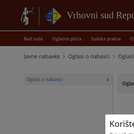
Vrhovni sud Repu
Rad suda
Oglasna ploča
Sudska praksa
O
Oglasi
Javne nabavke
Oglasi o nabavci
Oglasi o nabavci
Oglas
Korišt