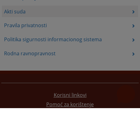
Akti suda
Pravila privatnosti
Politika sigurnosti informacionog sistema
Rodna ravnopravnost
Korisni linkovi
Pomoć za korištenje
Mapa stranice
Pravila privatnosti