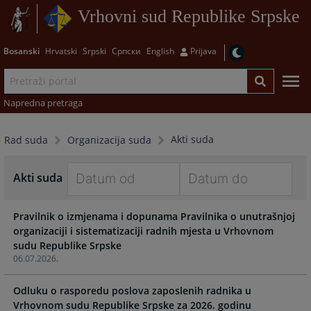
Vrhovni sud Republike Srpske
Bosanski
Hrvatski
Srpski
Српски
English
Prijava
Napredna pretraga
Akti suda
Rad suda
Organizacija suda
Akti suda
Navigate
Navigate
Pravilnik o izmjenama i dopunama Pravilnika o unutrašnjoj
forward
forward
organizaciji i sistematizaciji radnih mjesta u Vrhovnom
to
to
sudu Republike Srpske
interact
interact
06.07.2026.
with
with
the
the
Odluku o rasporedu poslova zaposlenih radnika u
calendar
calendar
Vrhovnom sudu Republike Srpske za 2026. godinu
and
and