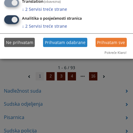
Translation
(obavezna)
↓
2
Servisi treće strane
Analitika o posjećenosti stranica
↓
2
Servisi treće strane
Ne prihvatam
Prihvatam odabrane
Prihvatam sve
Pokreće Klaro!
1 - 6 / 93
1
2
3
4
16
Nadležnost suda
Sudska odjeljenja
Pisarnica
Sudska policija