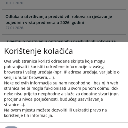
10.02.2026.
select
select
a
a
Odluka o utvrđivanju predvidivih rokova za rješavanje
date.
date.
pojedinih vrsta predmeta u 2026. godini
Press
Press
27.01.2026.
the
the
question
question
Izvještaj o poštivanju optimalnih i predvidivih rokova za
mark
mark
2025. godinu
Korištenje kolačića
key
key
27.01.2026.
to
to
Ova web stranica koristi određene skripte koje mogu
get
get
Pravilnik o zaštiti ličnih podataka
pohranjivati i koristiti određene informacije iz vašeg
the
the
16.01.2026.
browsera i vašeg uređaja (npr. IP adresa uređaja, varijable o
keyboard
keyboard
sesiji unutar browsera, ...).
shortcuts
shortcuts
Neke od ovih informacija su nam neophodne i bez njih web
Odluka o rasporedu rada sudija u Vrhovnom sudu
for
for
stranica ne bi mogla fukcionisati u svom punom obimu, dok
Republike Srpske za 2026. godinu
changing
changing
neke nisu prijeko neophodne a služe za dodatne stvari (npr.
29.12.2025.
procjenu nivoa posjećenosti, budućeg usavršavanja
dates.
dates.
stranice...).
Na ovom mjestu možete dozvoliti ili uskratiti pravo na
korištenje tih informacija.