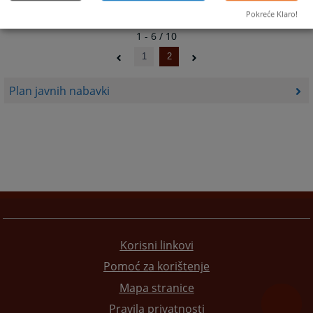
Pokreće Klaro!
1 - 6 / 10
1
2
Plan javnih nabavki
Korisni linkovi
Pomoć za korištenje
Mapa stranice
Pravila privatnosti