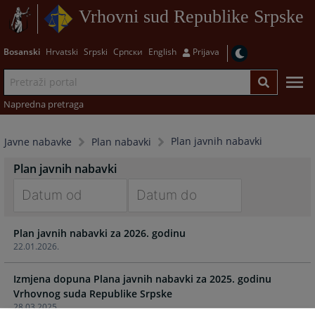
Vrhovni sud Republike Srpske
Bosanski
Hrvatski
Srpski
Српски
English
Prijava
Napredna pretraga
Plan javnih nabavki
Javne nabavke
Plan nabavki
Plan javnih nabavki
Navigate
Navigate
Plan javnih nabavki za 2026. godinu
forward
forward
22.01.2026.
to
to
interact
interact
Izmjena dopuna Plana javnih nabavki za 2025. godinu
with
with
Vrhovnog suda Republike Srpske
the
the
28.03.2025.
calendar
calendar