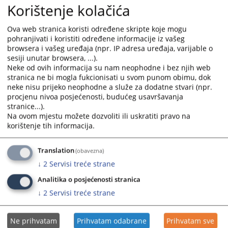
Korištenje kolačića
and
and
Izmjena dopuna Plana javnih nabavki za 2025. godinu
select
select
Vrhovnog suda Republike Srpske
Ova web stranica koristi određene skripte koje mogu
a
a
pohranjivati i koristiti određene informacije iz vašeg
05.03.2025.
date.
date.
browsera i vašeg uređaja (npr. IP adresa uređaja, varijable o
Press
Press
sesiji unutar browsera, ...).
Plan javnih nabavki za 2025. godinu Vrhovnog suda
the
the
Neke od ovih informacija su nam neophodne i bez njih web
Republike Srpske
question
question
stranica ne bi mogla fukcionisati u svom punom obimu, dok
10.02.2025.
mark
mark
neke nisu prijeko neophodne a služe za dodatne stvari (npr.
procjenu nivoa posjećenosti, budućeg usavršavanja
key
key
stranice...).
Izmjena dopuna Plana javnih nabavki za 2024. godinu
to
to
Na ovom mjestu možete dozvoliti ili uskratiti pravo na
Vrhovnog suda Republike Srpske
get
get
korištenje tih informacija.
15.07.2024.
the
the
keyboard
keyboard
Izmjena dopuna Plana javnih nabavki za 2024. godinu
Translation
(obavezna)
shortcuts
shortcuts
Vrhovnog suda Republike Srpske
↓
2
Servisi treće strane
for
for
22.04.2024.
changing
changing
Analitika o posjećenosti stranica
dates.
dates.
↓
2
Servisi treće strane
Ne prihvatam
Prihvatam odabrane
Prihvatam sve