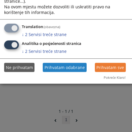
stranice...).
Na ovom mjestu možete dozvoliti ili uskratiti pravo na
korištenje tih informacija.
Translation
(obavezna)
↓
2
Servisi treće strane
Analitika o posjećenosti stranica
↓
2
Servisi treće strane
Ne prihvatam
Prihvatam odabrane
Prihvatam sve
Pokreće Klaro!
1 - 1 / 1
1