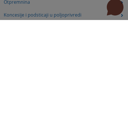
Otpremnina
Koncesije i podsticaji u poljoprivredi
Ekologija, energetika
Komisija za hartije od vrijednosti - poslovi nadzora
Prava nezaposlenih lica
Prava iz oblasti dječije zaštite
Invalidsko-boračka zaštita
Statusna prava
Obrazovanje
Javne nabavke