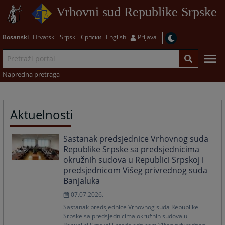
Vrhovni sud Republike Srpske
Bosanski
Hrvatski
Srpski
Српски
English
Prijava
Napredna pretraga
Aktuelnosti
Sastanak predsjednice Vrhovnog suda
Republike Srpske sa predsjednicima
okružnih sudova u Republici Srpskoj i
predsjednicom Višeg privrednog suda
Banjaluka
07.07.2026.
Sastanak predsjednice Vrhovnog suda Republike
Srpske sa predsjednicima okružnih sudova u