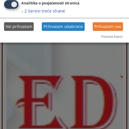
Analitika o posjećenosti stranica
↓
2
Servisi treće strane
Ne prihvatam
Prihvatam odabrane
Prihvatam sve
Pokreće Klaro!