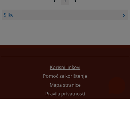
1
Slike
Korisni linkovi
Pomoć za korištenje
Mapa stranice
Pravila privatnosti
Redizajn web stranice je finansirala Evropska unija. Za njen sadržaj isključivo je odgovorno
Visoko sudsko i tužilačko vijeće BiH i ona ne odražava nužno stavove Evropske unije.