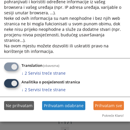
pohranjivati i koristiti određene informacije iz vašeg
select
select
browsera i vašeg uređaja (npr. IP adresa uređaja, varijable o
a
a
sesiji unutar browsera, ...).
date.
date.
Neke od ovih informacija su nam neophodne i bez njih web
stranica ne bi mogla fukcionisati u svom punom obimu, dok
Press
Press
neke nisu prijeko neophodne a služe za dodatne stvari (npr.
the
the
procjenu nivoa posjećenosti, budućeg usavršavanja
question
question
stranice...).
mark
mark
Na ovom mjestu možete dozvoliti ili uskratiti pravo na
key
key
korištenje tih informacija.
to
to
get
get
Translation
(obavezna)
the
the
↓
2
Servisi treće strane
keyboard
keyboard
shortcuts
shortcuts
Analitika o posjećenosti stranica
for
for
↓
2
Servisi treće strane
changing
changing
dates.
dates.
Ne prihvatam
Prihvatam odabrane
Prihvatam sve
Pokreće Klaro!
1 - 1 / 1