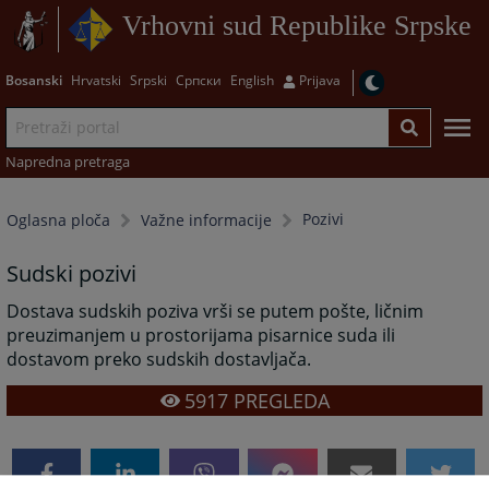
Vrhovni sud Republike Srpske
Bosanski
Hrvatski
Srpski
Српски
English
Prijava
Napredna pretraga
Pozivi
Oglasna ploča
Važne informacije
Sudski pozivi
Dostava sudskih poziva vrši se putem pošte, ličnim
preuzimanjem u prostorijama pisarnice suda ili
dostavom preko sudskih dostavljača.
5917
PREGLEDA