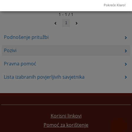
Pokreće Klaro!
1 - 1 / 1
1
Podnošenje pritužbi
Pozivi
Pravna pomoć
Lista izabranih povjerljivih savjetnika
Korisni linkovi
Pomoć za korištenje