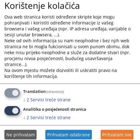
Korištenje kolačića
Ova web stranica koristi određene skripte koje mogu
pohranjivati i koristiti određene informacije iz vašeg
browsera i vašeg uređaja (npr. IP adresa uređaja, varijable o
sesiji unutar browsera, ...).
Neke od ovih informacija su nam neophodne i bez njih web
stranica ne bi mogla fukcionisati u svom punom obimu, dok
neke nisu prijeko neophodne a služe za dodatne stvari (npr.
procjenu nivoa posjećenosti, budućeg usavršavanja
stranice...).
Na ovom mjestu možete dozvoliti ili uskratiti pravo na
korištenje tih informacija.
Translation
(obavezna)
↓
2
Servisi treće strane
Analitika o posjećenosti stranica
↓
2
Servisi treće strane
Ne prihvatam
Prihvatam odabrane
Prihvatam sve