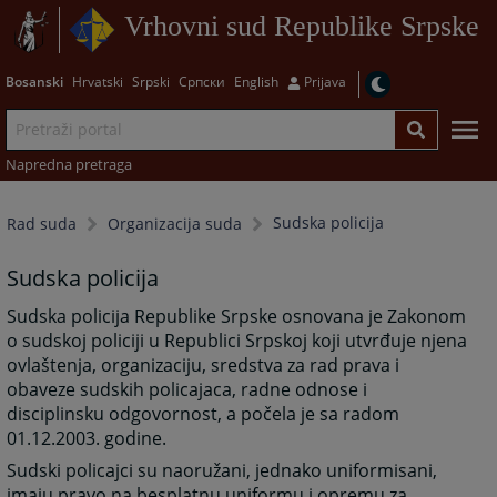
Vrhovni sud Republike Srpske
Bosanski
Hrvatski
Srpski
Српски
English
Prijava
Napredna pretraga
Sudska policija
Rad suda
Organizacija suda
Sudska policija
Sudska policija Republike Srpske osnovana je Zakonom
o sudskoj policiji u Republici Srpskoj koji utvrđuje njena
ovlaštenja, organizaciju, sredstva za rad prava i
obaveze sudskih policajaca, radne odnose i
disciplinsku odgovornost, a počela je sa radom
01.12.2003. godine.
Sudski policajci su naoružani, jednako uniformisani,
imaju pravo na besplatnu uniformu i opremu za