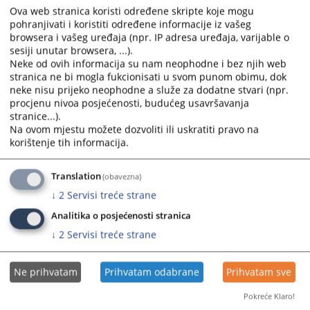
efikasnijeg rada.
Ova web stranica koristi određene skripte koje mogu
Za rad sudske policije Republike Srpske odgovoran je
pohranjivati i koristiti određene informacije iz vašeg
predsjednik Vrhovnog suda, kojem u radu pomaže
browsera i vašeg uređaja (npr. IP adresa uređaja, varijable o
i dva inspektora sa sjedištem u
sesiji unutar browsera, ...).
Direktor Sudske policije
Neke od ovih informacija su nam neophodne i bez njih web
Vrhovnom sudu.
stranica ne bi mogla fukcionisati u svom punom obimu, dok
Odjeljenjima sudske policije rukovode komandiri
neke nisu prijeko neophodne a služe za dodatne stvari (npr.
odjeljenja i zamjenici komandira, a u odjeljenju sudske
procjenu nivoa posjećenosti, budućeg usavršavanja
policije Banja Luka zbog većeg broja sudskih policajaca
stranice...).
Na ovom mjestu možete dozvoliti ili uskratiti pravo na
(7 detašmana) i većeg obima posla postavljen je
korištenje tih informacija.
pomoćnik komandira. Sudska policija je moderno
opremljena specijalnim, putničkim i terenskim vozilima,
pištoljima, dugim cijevima, pancir prslucima,
Translation
(obavezna)
interventnim uniformama, palicama, lisicama i drugom
↓
2
Servisi treće strane
odgovarajućom opremom.
Analitika o posjećenosti stranica
Za sve potrebne informacije u vezi obavljanja poslova i
↓
2
Servisi treće strane
zadataka Sudske policije Republike Srpske, kao i
davanja primjedbi i sugestija za unapređenje i
poboljšanje rada možete se obratiti putem e-maila
Ne prihvatam
Prihvatam odabrane
Prihvatam sve
isp.rs@pravosudje.ba
ili putem telefona Direktora
Pokreće Klaro!
Sudske policije Republike Srpske: 051/229-430, tel/fax.