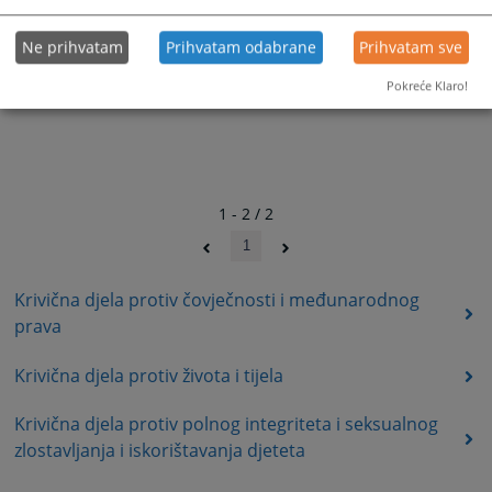
Ne prihvatam
Prihvatam odabrane
Prihvatam sve
Pokreće Klaro!
1 - 2 / 2
1
Krivična djela protiv čovječnosti i međunarodnog
prava
Krivična djela protiv života i tijela
Krivična djela protiv polnog integriteta i seksualnog
zlostavljanja i iskorištavanja djeteta