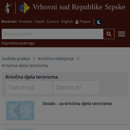
Vrhovni sud Republike Srpske
Bosanski
Hrvatski
Srpski
Српски
English
Prijava
Napredna pretraga
Sudska praksa
Krivično odjeljenje
Krivična djela terorizma
Krivična djela terorizma
Navigate
Navigate
Ostalo - za krivična djela terorizma
forward
forward
to
to
interact
interact
with
with
the
the