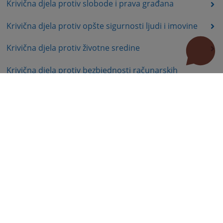
Krivična djela protiv slobode i prava građana
Krivična djela protiv opšte sigurnosti ljudi i imovine
Krivična djela protiv životne sredine
Krivična djela protiv bezbjednosti računarskih
podataka
Krivična djela protiv Ustavnog uređenja i bezbjednosti
Republike Srpske
Krivična djela protiv organa Republike Srpske
Krivična djela terorizma
Delegacija mjesne nadležnosti
Prekršajno pravo