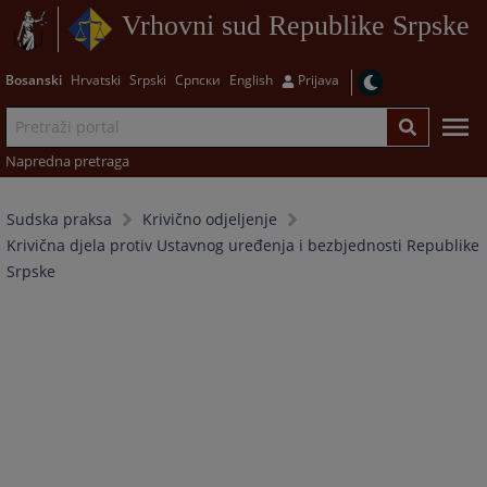
Vrhovni sud Republike Srpske
Bosanski
Hrvatski
Srpski
Српски
English
Prijava
Napredna pretraga
Sudska praksa
Krivično odjeljenje
Krivična djela protiv Ustavnog uređenja i bezbjednosti Republike
Srpske