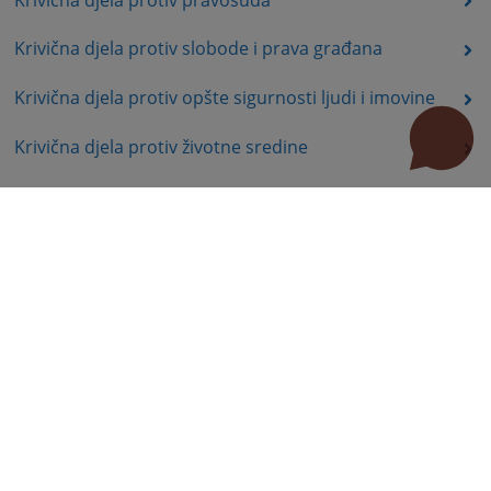
Krivična djela protiv slobode i prava građana
Krivična djela protiv opšte sigurnosti ljudi i imovine
Krivična djela protiv životne sredine
Krivična djela protiv bezbjednosti računarskih
podataka
Krivična djela protiv Ustavnog uređenja i bezbjednosti
Republike Srpske
Krivična djela protiv organa Republike Srpske
Krivična djela terorizma
Delegacija mjesne nadležnosti