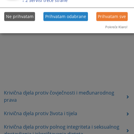
↓
2
Servisi treće strane
Ne prihvatam
Prihvatam odabrane
Prihvatam sve
Pokreće Klaro!
Krivična djela protiv čovječnosti i međunarodnog
prava
Krivična djela protiv života i tijela
Krivična djela protiv polnog integriteta i seksualnog
zlostavljanja i iskorištavanja djeteta