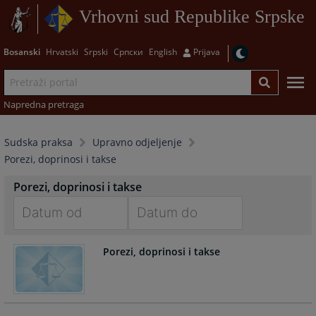
Vrhovni sud Republike Srpske
Bosanski
Hrvatski
Srpski
Српски
English
Prijava
Napredna pretraga
Sudska praksa
Upravno odjeljenje
Porezi, doprinosi i takse
Porezi, doprinosi i takse
Navigate
Navigate
Porezi, doprinosi i takse
forward
forward
to
to
interact
interact
with
with
the
the