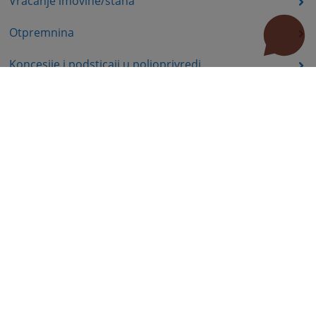
Vraćanje imovine/stana
Otpremnina
Koncesije i podsticaji u poljoprivredi
Ekologija, energetika
Komisija za hartije od vrijednosti - poslovi nadzora
Prava nezaposlenih lica
Prava iz oblasti dječije zaštite
Invalidsko-boračka zaštita
Statusna prava
Obrazovanje