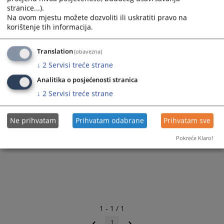
stranice...).
Na ovom mjestu možete dozvoliti ili uskratiti pravo na
korištenje tih informacija.
Translation
(obavezna)
↓
2
Servisi treće strane
Analitika o posjećenosti stranica
↓
2
Servisi treće strane
Ne prihvatam
Prihvatam odabrane
Prihvatam sve
Pokreće Klaro!
1 - 1 / 1
1