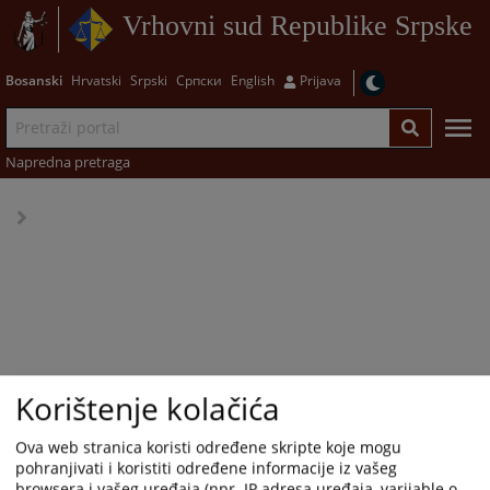
Vrhovni sud Republike Srpske
Bosanski
Hrvatski
Srpski
Српски
English
Prijava
Napredna pretraga
Korištenje kolačića
Ova web stranica koristi određene skripte koje mogu
pohranjivati i koristiti određene informacije iz vašeg
browsera i vašeg uređaja (npr. IP adresa uređaja, varijable o