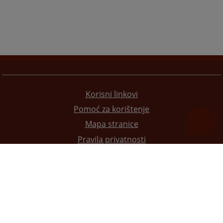
Korisni linkovi
Pomoć za korištenje
Mapa stranice
Pravila privatnosti
Redizajn web stranice je finansirala Evropska unija. Za njen sadržaj isključivo je odgovorno
Visoko sudsko i tužilačko vijeće BiH i ona ne odražava nužno stavove Evropske unije.