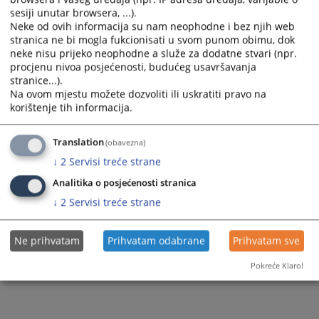
sesiji unutar browsera, ...).
Neke od ovih informacija su nam neophodne i bez njih web
stranica ne bi mogla fukcionisati u svom punom obimu, dok
neke nisu prijeko neophodne a služe za dodatne stvari (npr.
procjenu nivoa posjećenosti, budućeg usavršavanja
Trenutno nema vijesti
stranice...).
Na ovom mjestu možete dozvoliti ili uskratiti pravo na
korištenje tih informacija.
Translation
(obavezna)
↓
2
Servisi treće strane
Analitika o posjećenosti stranica
↓
2
Servisi treće strane
Ne prihvatam
Prihvatam odabrane
Prihvatam sve
Pokreće Klaro!