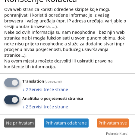
kvalifikacionog testiranja počev od
25. avgusta 2022. godine
.
Ova web stranica koristi određene skripte koje mogu
pohranjivati i koristiti određene informacije iz vašeg
Shodno odredbama Pravilnika o kvalifikacionom i pismenom
browsera i vašeg uređaja (npr. IP adresa uređaja, varijable o
testiranju kandidata za pozicije nosilaca pravosudnih funkcija u
sesiji unutar browsera, ...).
Bosni i Hercegovini („Službeni glasnik BiH“ broj 78/14,45/15,
Neke od ovih informacija su nam neophodne i bez njih web
48/16, 12/18, 51/18, 12/21, 64/21) kandidati će biti obaviješteni o
stranica ne bi mogla fukcionisati u svom punom obimu, dok
održavanju kvalifikacionog testiranja najmanje
sedam
dana prije
neke nisu prijeko neophodne a služe za dodatne stvari (npr.
održavanja testiranja.
procjenu nivoa posjećenosti, budućeg usavršavanja
stranice...).
You are reading an article on
:
Bosanski jezik
Na ovom mjestu možete dozvoliti ili uskratiti pravo na
korištenje tih informacija.
14054
VIEWS
Translation
(obavezna)
↓
2
Servisi treće strane
Analitika o posjećenosti stranica
↓
2
Servisi treće strane
Ne prihvatam
Prihvatam odabrane
Prihvatam sve
Pokreće Klaro!