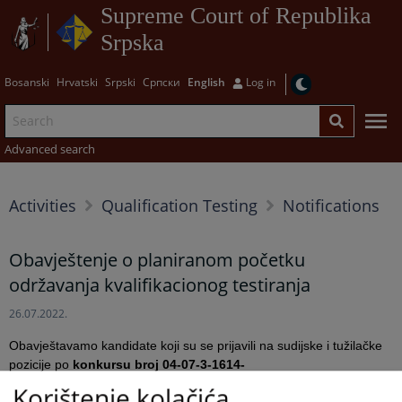
Supreme Court of Republika
Srpska
Bosanski
Hrvatski
Srpski
Српски
English
Log in
Advanced search
Activities
Qualification Testing
Notifications
Obavještenje o planiranom početku
održavanja kvalifikacionog testiranja
26.07.2022.
Obavještavamo kandidate koji su se prijavili na sudijske i tužilačke
pozicije po
konkursu broj 04-07-3-1614-
1/2019 zaključenom 19.05.2022. godine
da se planira održavanje
Korištenje kolačića