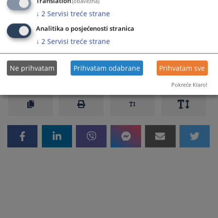
Translation
(obavezna)
pravosuđu Bosne i Hercegovine
↓
2
Servisi treće strane
Zakon o izmjenama i dopunama zakona o zabrani
Analitika o posjećenosti stranica
diskriminacije
↓
2
Servisi treće strane
Ne prihvatam
Prihvatam odabrane
Prihvatam sve
920
VIEWS
Pokreće Klaro!