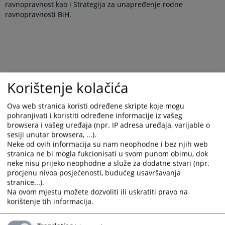
ravnopravnost kao i Strategija za unapređenje rodne
ravnopravnosti BiH.
Korištenje kolačića
You are reading an article on
:
Srpski jezik
Ova web stranica koristi određene skripte koje mogu
pohranjivati i koristiti određene informacije iz vašeg
browsera i vašeg uređaja (npr. IP adresa uređaja, varijable o
Links
sesiji unutar browsera, ...).
Neke od ovih informacija su nam neophodne i bez njih web
Zakon o ravnopravnosti polova u Bosni i Hercegovini
stranica ne bi mogla fukcionisati u svom punom obimu, dok
Zakon o zabrani diskriminacije BiH
neke nisu prijeko neophodne a služe za dodatne stvari (npr.
procjenu nivoa posjećenosti, budućeg usavršavanja
stranice...).
Na ovom mjestu možete dozvoliti ili uskratiti pravo na
korištenje tih informacija.
Files
Strategija za unapređenje rodne ravnopravnosti u