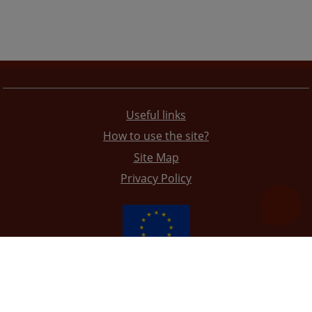
Useful links
How to use the site?
Site Map
Privacy Policy
The redesign of the website was funded by the European Union. It is solely responsible for its content
the High Judicial and Prosecutorial Council of BiH also does not necessarily reflect the views of the
European Union.