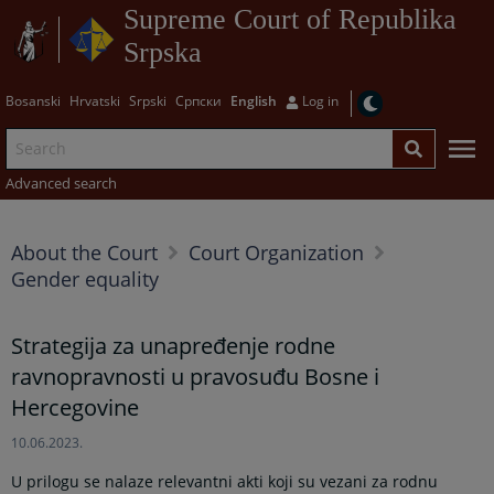
Supreme Court of Republika
Srpska
Bosanski
Hrvatski
Srpski
Српски
English
Log in
Advanced search
About the Court
Court Organization
Gender equality
Strategija za unapređenje rodne
ravnopravnosti u pravosuđu Bosne i
Hercegovine
10.06.2023.
U prilogu se nalaze relevantni akti koji su vezani za rodnu