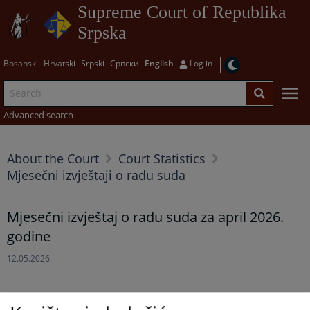
Supreme Court of Republika
Srpska
Bosanski
Hrvatski
Srpski
Српски
English
Log in
Advanced search
About the Court
Court Statistics
Mjesečni izvještaji o radu suda
Mjesečni izvještaj o radu suda za april 2026.
godine
12.05.2026.