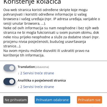
Korištenje kolačića
Ova web stranica koristi određene skripte koje mogu
pohranjivati i koristiti određene informacije iz vašeg
browsera i vašeg uređaja (npr. IP adresa uređaja, varijable o
You are reading an article on
:
Srpski jezik
sesiji unutar browsera, ...).
Neke od ovih informacija su nam neophodne i bez njih web
Files
stranica ne bi mogla fukcionisati u svom punom obimu, dok
neke nisu prijeko neophodne a služe za dodatne stvari (npr.
Mjesečni izvještaj o radu suda za april 2026. godine
procjenu nivoa posjećenosti, budućeg usavršavanja
stranice...).
Na ovom mjestu možete dozvoliti ili uskratiti pravo na
korištenje tih informacija.
187
VIEWS
Translation
(obavezna)
↓
2
Servisi treće strane
Analitika o posjećenosti stranica
↓
2
Servisi treće strane
Ne prihvatam
Prihvatam odabrane
Prihvatam sve