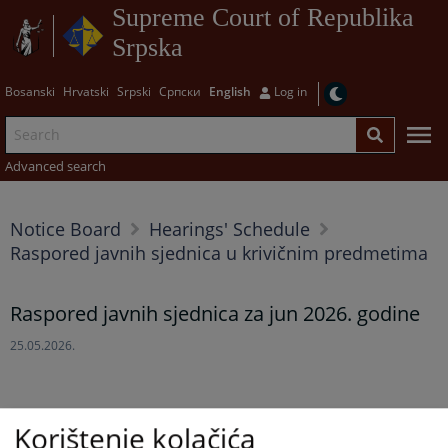
Supreme Court of Republika
Srpska
Bosanski
Hrvatski
Srpski
Српски
English
Log in
Advanced search
Notice Board
Hearings' Schedule
Raspored javnih sjednica u krivičnim predmetima
Raspored javnih sjednica za jun 2026. godine
25.05.2026.
Korištenje kolačića