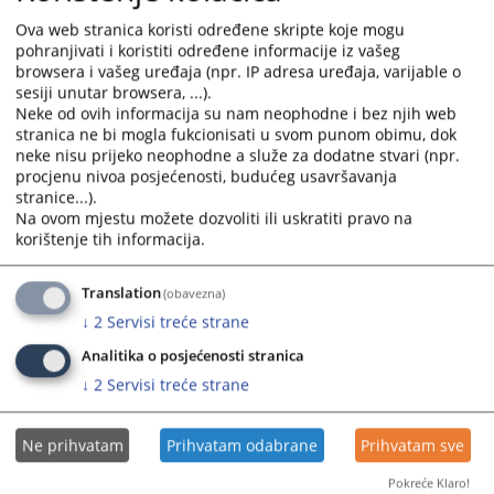
Ova web stranica koristi određene skripte koje mogu
pohranjivati i koristiti određene informacije iz vašeg
You are reading an article on
:
Srpski jezik
browsera i vašeg uređaja (npr. IP adresa uređaja, varijable o
sesiji unutar browsera, ...).
Neke od ovih informacija su nam neophodne i bez njih web
Files
stranica ne bi mogla fukcionisati u svom punom obimu, dok
neke nisu prijeko neophodne a služe za dodatne stvari (npr.
Raspored javnih sjednica za jun 2026. godine
procjenu nivoa posjećenosti, budućeg usavršavanja
stranice...).
Na ovom mjestu možete dozvoliti ili uskratiti pravo na
korištenje tih informacija.
294
VIEWS
Translation
(obavezna)
↓
2
Servisi treće strane
Analitika o posjećenosti stranica
↓
2
Servisi treće strane
Ne prihvatam
Prihvatam odabrane
Prihvatam sve
Pokreće Klaro!