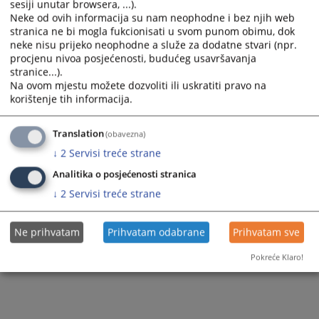
sesiji unutar browsera, ...).
U Federaciji Bosne i Hercegovine, za postupke pred Vrhovnim
Neke od ovih informacija su nam neophodne i bez njih web
sudom FBiH, sudska taksa je propisana Zakonom o sudskim
stranica ne bi mogla fukcionisati u svom punom obimu, dok
taksama pred vrhovnim sudom Federacije BiH, dok za postupke
neke nisu prijeko neophodne a služe za dodatne stvari (npr.
koji se vode pred općinskim i kantonalnim sudovima
procjenu nivoa posjećenosti, budućeg usavršavanja
stranice...).
primjenjuju se kantonalni zakoni o sudskim taksama prema
Na ovom mjestu možete dozvoliti ili uskratiti pravo na
sjedištu suda.
korištenje tih informacija.
Kalkulator takse možete pronaći na sljedećoj adresi:
Translation
(obavezna)
Napomena:
Vrhovni sud Republike Srpske ne vrši naplatu
↓
2
Servisi treće strane
sudske takse
Analitika o posjećenosti stranica
↓
2
Servisi treće strane
KALKULATOR TAKSE
Ne prihvatam
Prihvatam odabrane
Prihvatam sve
Pokreće Klaro!