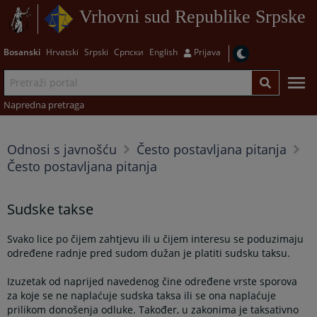
Vrhovni sud Republike Srpske
Bosanski
Hrvatski
Srpski
Српски
English
Prijava
Napredna pretraga
Odnosi s javnošću
Često postavljana pitanja
Često postavljana pitanja
Sudske takse
Svako lice po čijem zahtjevu ili u čijem interesu se poduzimaju
određene radnje pred sudom dužan je platiti sudsku taksu.
Izuzetak od naprijed navedenog čine određene vrste sporova
za koje se ne naplaćuje sudska taksa ili se ona naplaćuje
prilikom donošenja odluke. Također, u zakonima je taksativno