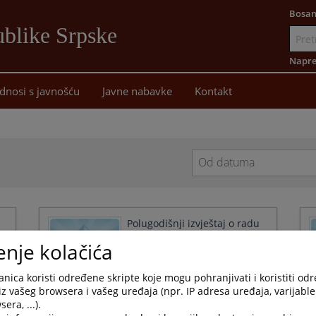
Bosan
blike Srpske
Idi
na
Napre
sadržaj
dnosi s javnošću
Javne nabavke
Kontakt
Navigate
forward
to
interact
Polugodišnji izvještaj o radu
with
suda za 2026. godinu
enje kolačića
the
07.07.2026.
calendar
and
nica koristi određene skripte koje mogu pohranjivati i koristiti od
select
iz vašeg browsera i vašeg uređaja (npr. IP adresa uređaja, varijable 
a
era, ...).
Mjesečni izvještaj o radu
date.