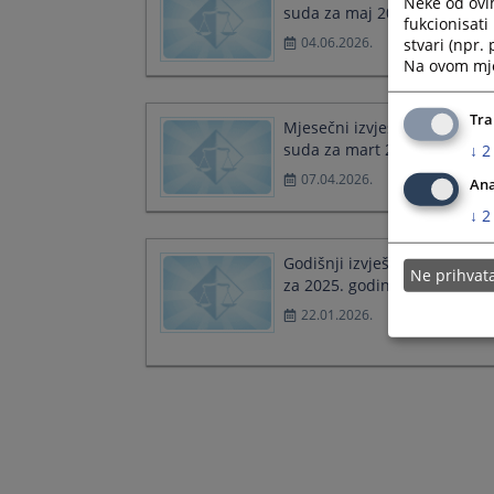
Neke od ovi
suda za maj 2026. godine
fukcionisat
04.06.2026.
stvari (npr.
Na ovom mjes
Tra
Mjesečni izvještaj o radu
suda za mart 2026. godine
↓
2
07.04.2026.
Ana
↓
2
Godišnji izvještaj o radu su
Ne prihva
za 2025. godinu
22.01.2026.