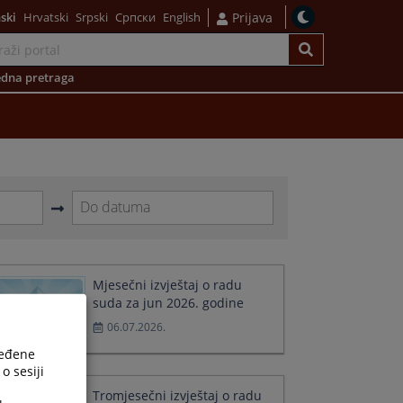
ski
Hrvatski
Srpski
Српски
English
Prijava
dna pretraga
Navigate
forward
to
interact
Mjesečni izvještaj o radu
with
suda za jun 2026. godine
the
06.07.2026.
calendar
and
ređene
select
o sesiji
a
Tromjesečni izvještaj o radu
date.