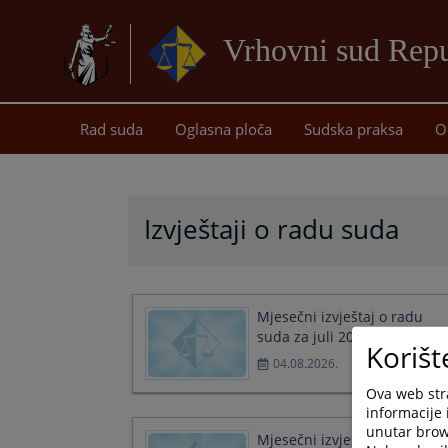
Vrhovni sud Repu
Rad suda
Oglasna ploča
Sudska praksa
O
Izvještaji o radu suda
Mjesečni izvještaj o radu
suda za juli 2026. godine
Korišt
04.08.2026.
Ova web stra
informacije 
unutar brows
Mjesečni izvještaj o radu