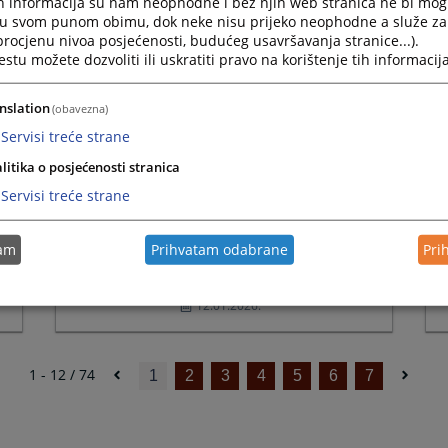
h informacija su nam neophodne i bez njih web stranica ne bi mog
suda za april 2026. godine
Press
i u svom punom obimu, dok neke nisu prijeko neophodne a služe z
the
12.05.2026.
 procjenu nivoa posjećenosti, budućeg usavršavanja stranice...).
question
tu možete dozvoliti ili uskratiti pravo na korištenje tih informacija
mark
key
nslation
(obavezna)
to
Mjesečni izvještaj o radu
get
suda za februar 2026. godine
Servisi treće strane
the
05.03.2026.
litika o posjećenosti stranica
keyboard
shortcuts
Servisi treće strane
for
changing
da
Mjesečni izvještaj o radu
dates.
tam
Prihvatam odabrane
Pri
suda za decembar 2025.
godine
12.01.2026.
1 - 12 / 74
1
2
3
4
5
6
7