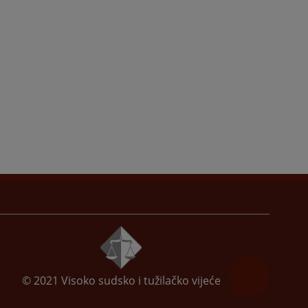
© 2021
Visoko sudsko i tužilačko vijeće