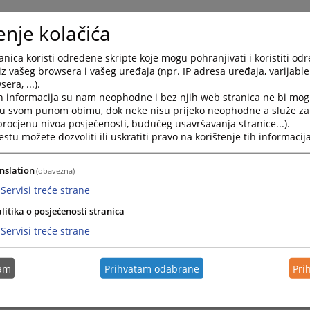
enje kolačića
nica koristi određene skripte koje mogu pohranjivati i koristiti od
iz vašeg browsera i vašeg uređaja (npr. IP adresa uređaja, varijable 
era, ...).
h informacija su nam neophodne i bez njih web stranica ne bi mog
i u svom punom obimu, dok neke nisu prijeko neophodne a služe z
 procjenu nivoa posjećenosti, budućeg usavršavanja stranice...).
tu možete dozvoliti ili uskratiti pravo na korištenje tih informacija
nslation
(obavezna)
Servisi treće strane
litika o posjećenosti stranica
Servisi treće strane
tam
Prihvatam odabrane
Pri