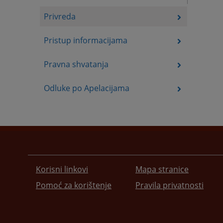
Privreda
Pristup informacijama
Pravna shvatanja
Odluke po Apelacijama
Korisni linkovi
Mapa stranice
Pomoć za korištenje
Pravila privatnosti