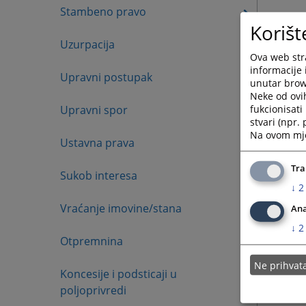
Stambeno pravo
Korišt
Uzurpacija
Ova web stra
informacije 
Upravni postupak
unutar brows
Neke od ovi
fukcionisat
Upravni spor
stvari (npr.
Na ovom mjes
Ustavna prava
Tra
Sukob interesa
↓
2
Vraćanje imovine/stana
Ana
↓
2
Otpremnina
Ne prihva
Koncesije i podsticaji u
poljoprivredi