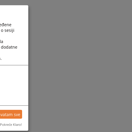
ređene
o sesiji
la
a dodatne
.
hvatam sve
Pokreće Klaro!