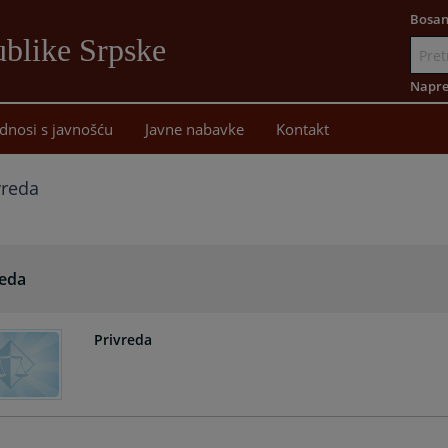
Bosan
blike Srpske
Idi
na
Napre
sadržaj
dnosi s javnošću
Javne nabavke
Kontakt
vreda
reda
Privreda