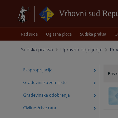
Vrhovni sud Repu
Rad suda
Oglasna ploča
Sudska praksa
O
Pri
Sudska praksa
Upravno odjeljenje
Eksproprijacija
Priv
Građevinsko zemljište
Građevinska odobrenja
Civilne žrtve rata