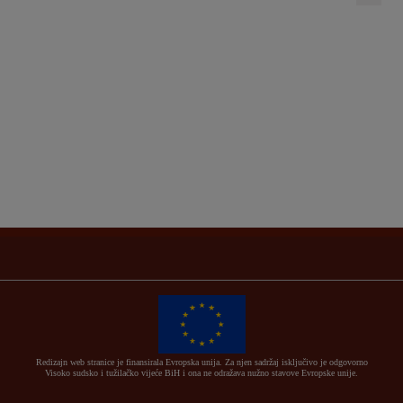
Redizajn web stranice je finansirala Evropska unija. Za njen sadržaj isključivo je odgovorno
Visoko sudsko i tužilačko vijeće BiH i ona ne odražava nužno stavove Evropske unije.