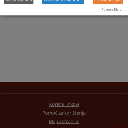
1 - 4 / 4
Pokreće Klaro!
1
Korisni linkovi
Pomoć za korištenje
Mapa stranice