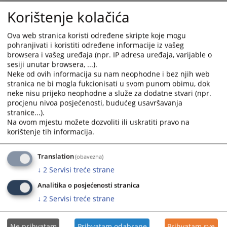
a
a
Korištenje kolačića
date.
date.
Uputstvo o postupanju po prijavama
Press
Press
rodne diskriminacije
Ova web stranica koristi određene skripte koje mogu
the
the
30.06.2023.
pohranjivati i koristiti određene informacije iz vašeg
question
question
browsera i vašeg uređaja (npr. IP adresa uređaja, varijable o
mark
mark
sesiji unutar browsera, ...).
key
key
Neke od ovih informacija su nam neophodne i bez njih web
to
to
stranica ne bi mogla fukcionisati u svom punom obimu, dok
get
get
Strategija za unapređenje rodne
neke nisu prijeko neophodne a služe za dodatne stvari (npr.
the
the
ravnopravnosti u pravosuđu Bosne i
procjenu nivoa posjećenosti, budućeg usavršavanja
keyboard
keyboard
Hercegovine
stranice...).
shortcuts
shortcuts
10.06.2023.
Na ovom mjestu možete dozvoliti ili uskratiti pravo na
for
for
korištenje tih informacija.
changing
changing
dates.
dates.
Smjernice za prevenciju seksualnog i
Translation
(obavezna)
rodno zasnovanog uznemiravanja
↓
2
Servisi treće strane
Visokog sudskog i tužilačkog vijeća
Analitika o posjećenosti stranica
Bosne i Hercegovine
↓
2
Servisi treće strane
01.02.2023.
Ne prihvatam
Prihvatam odabrane
Prihvatam sve