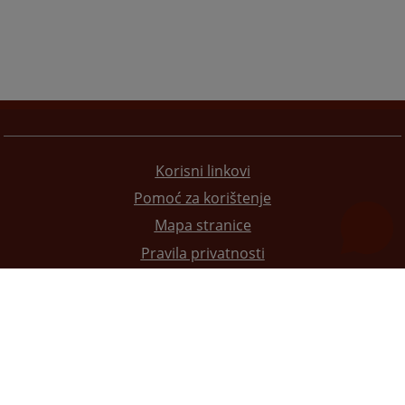
Korisni linkovi
Pomoć za korištenje
Mapa stranice
Pravila privatnosti
Redizajn web stranice je finansirala Evropska unija. Za njen sadržaj isključivo je odgovorno
Visoko sudsko i tužilačko vijeće BiH i ona ne odražava nužno stavove Evropske unije.