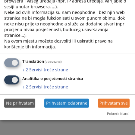
browsera i vašeg uređaja (npr. IP adresa uređaja, varijable o
a
a
sesiji unutar browsera, ...).
1 - 1 / 1
date.
date.
Neke od ovih informacija su nam neophodne i bez njih web
Press
Press
stranica ne bi mogla fukcionisati u svom punom obimu, dok
1
the
the
neke nisu prijeko neophodne a služe za dodatne stvari (npr.
question
question
procjenu nivoa posjećenosti, budućeg usavršavanja
mark
mark
stranice...).
key
key
Na ovom mjestu možete dozvoliti ili uskratiti pravo na
to
to
korištenje tih informacija.
get
get
the
the
Translation
(obavezna)
keyboard
keyboard
shortcuts
shortcuts
↓
2
Servisi treće strane
for
for
Analitika o posjećenosti stranica
changing
changing
dates.
dates.
↓
2
Servisi treće strane
Ne prihvatam
Prihvatam odabrane
Prihvatam sve
Pokreće Klaro!