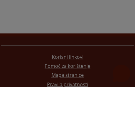
Korisni linkovi
Pomoć za korištenje
Mapa stranice
Pravila privatnosti
Redizajn web stranice je finansirala Evropska unija. Za njen sadržaj isključivo je odgovorno
Visoko sudsko i tužilačko vijeće BiH i ona ne odražava nužno stavove Evropske unije.