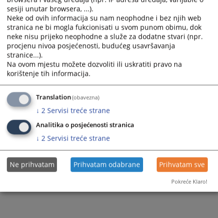
sesiji unutar browsera, ...).
Neke od ovih informacija su nam neophodne i bez njih web
stranica ne bi mogla fukcionisati u svom punom obimu, dok
neke nisu prijeko neophodne a služe za dodatne stvari (npr.
procjenu nivoa posjećenosti, budućeg usavršavanja
Trenutno nema vijesti
stranice...).
Na ovom mjestu možete dozvoliti ili uskratiti pravo na
korištenje tih informacija.
Translation
(obavezna)
↓
2
Servisi treće strane
Analitika o posjećenosti stranica
↓
2
Servisi treće strane
Ne prihvatam
Prihvatam odabrane
Prihvatam sve
Pokreće Klaro!