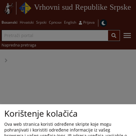
Vrhovni sud Republike Srpske
Bosanski
Hrvatski
Srpski
Српски
English
Prijava
Napredna pretraga
Korištenje kolačića
Ova web stranica koristi određene skripte koje mogu
pohranjivati i koristiti određene informacije iz vašeg
browsera i vašeg uređaja (npr. IP adresa uređaja, varijable o