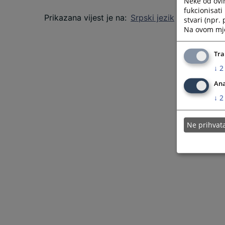
Neke od ovi
fukcionisat
Prikazana vijest je na
:
Srpski jezik
stvari (npr.
Na ovom mjes
Tra
↓
2
Ana
↓
2
Ne prihva