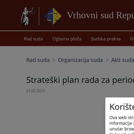
Vrhovni sud Repu
Rad suda
Oglasna ploča
Sudska praksa
O
Rad suda
Organizacija suda
Akti sud
Strateški plan rada za peri
21.05.2025.
Korišt
Ova web stra
informacije 
unutar brows