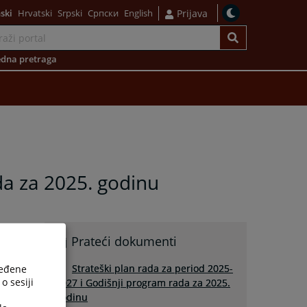
ski
Hrvatski
Srpski
Српски
English
Prijava
dna pretraga
da za 2025. godinu
Prateći dokumenti
Strateški plan rada za period 2025-
ređene
o sesiji
2027 i Godišnji program rada za 2025.
godinu