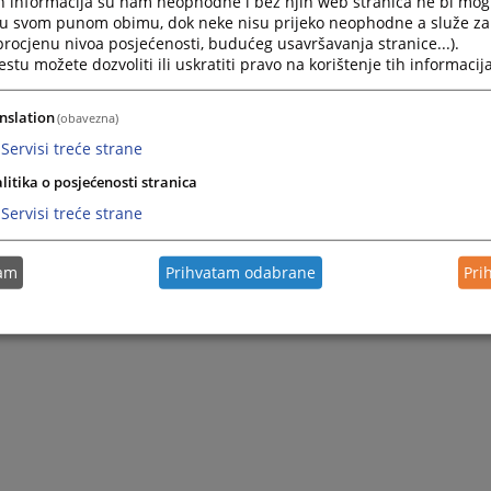
h informacija su nam neophodne i bez njih web stranica ne bi mog
i u svom punom obimu, dok neke nisu prijeko neophodne a služe z
 procjenu nivoa posjećenosti, budućeg usavršavanja stranice...).
tu možete dozvoliti ili uskratiti pravo na korištenje tih informacija
nslation
(obavezna)
Servisi treće strane
litika o posjećenosti stranica
Servisi treće strane
tam
Prihvatam odabrane
Pri