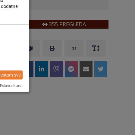
la
a dodatne
.
355
PREGLEDA
hvatam sve
Pokreće Klaro!