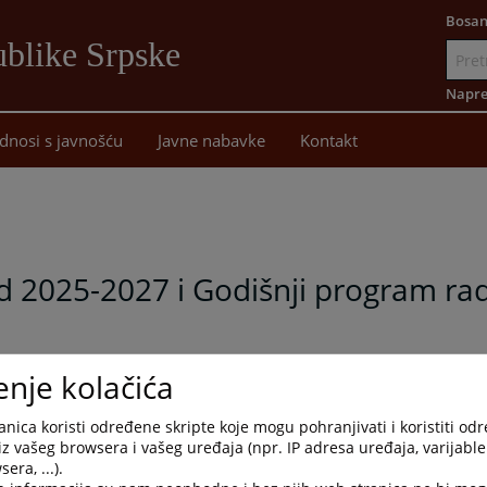
Bosan
blike Srpske
Idi
na
Napre
sadržaj
dnosi s javnošću
Javne nabavke
Kontakt
a
od 2025-2027 i Godišnji program ra
enje kolačića
nica koristi određene skripte koje mogu pohranjivati i koristiti od
iz vašeg browsera i vašeg uređaja (npr. IP adresa uređaja, varijable 
era, ...).