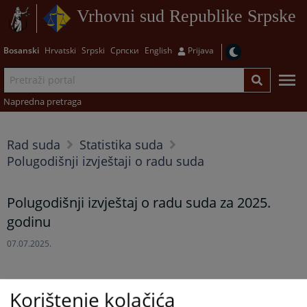
Vrhovni sud Republike Srpske
Bosanski
Hrvatski
Srpski
Српски
English
Prijava
Napredna pretraga
Rad suda
Statistika suda
Polugodišnji izvještaji o radu suda
Polugodišnji izvještaj o radu suda za 2025.
godinu
07.07.2025.
Korištenje kolačića