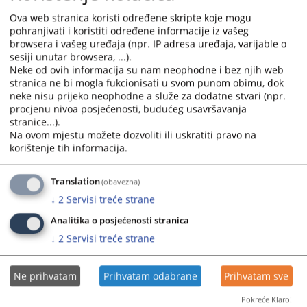
Ova web stranica koristi određene skripte koje mogu
pohranjivati i koristiti određene informacije iz vašeg
browsera i vašeg uređaja (npr. IP adresa uređaja, varijable o
Prikazana vijest je na
:
Srpski jezik
sesiji unutar browsera, ...).
Neke od ovih informacija su nam neophodne i bez njih web
Prateći dokumenti
stranica ne bi mogla fukcionisati u svom punom obimu, dok
neke nisu prijeko neophodne a služe za dodatne stvari (npr.
Polugodišnji izvještaj o radu suda za 2025. godinu
procjenu nivoa posjećenosti, budućeg usavršavanja
stranice...).
Na ovom mjestu možete dozvoliti ili uskratiti pravo na
korištenje tih informacija.
459
PREGLEDA
Translation
(obavezna)
↓
2
Servisi treće strane
Analitika o posjećenosti stranica
↓
2
Servisi treće strane
Ne prihvatam
Prihvatam odabrane
Prihvatam sve
Pokreće Klaro!