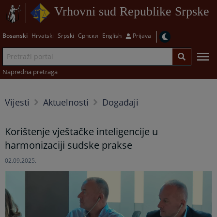
Vrhovni sud Republike Srpske
Bosanski
Hrvatski
Srpski
Српски
English
Prijava
Napredna pretraga
Vijesti
Aktuelnosti
Događaji
Korištenje vještačke inteligencije u
harmonizaciji sudske prakse
02.09.2025.