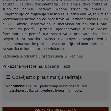
edukaciju i sudsku dokumentaciju, odjeljenja sudske prakse pri
sudovima najviše instance, Radna grupa za analizu i
unapređenje objavljivanja sudskih i tužilačkih odluka, te Tim za
koordinaciju sastavljen od predstavnika Partner sudova i VSTV-
a BiH. Takođe, uspostavljen je motivisan stručni tim u vidu
Jedinice za podršku procesu ujednačavanja sudske prakse,
formiranu uz pomoć IPA sredstava i projekata, koji čine
savjetnici za sudsku praksu ravnomjerno raspoređeni u
odjeljenjima sudske prakse i VSTV BiH, čiji rad koordinira Odjel
za sudsku dokumentaciju i edukaciju.
Radionica je održana u Gradu sunca, u Trebinju.
Prikazana vijest je na
:
Bosanski jezik
Obavijest o preuzimanju sadržaja
Napomena
:
U slučaju preuzimanja vijesti istu preuzeti u
integralnom obliku uz navođenje izvora informacije.
23716
PREGLEDA