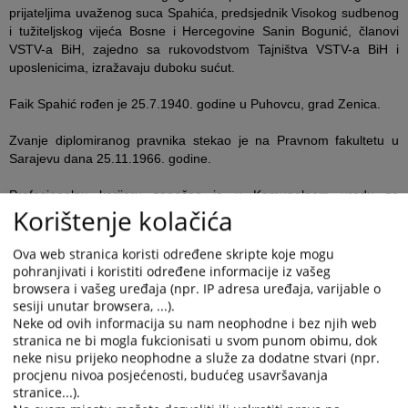
prijateljima uvaženog suca Spahića, predsjednik Visokog sudbenog
i tužiteljskog vijeća Bosne i Hercegovine Sanin Bogunić, članovi
VSTV-a BiH, zajedno sa rukovodstvom Tajništva VSTV-a BiH i
uposlenicima, izražavaju duboku sućut.
Faik Spahić rođen je 25.7.1940. godine u Puhovcu, grad Zenica.
Zvanje diplomiranog pravnika stekao je na Pravnom fakultetu u
Sarajevu dana 25.11.1966. godine.
Profesionalnu karijeru započeo je u Komunalnom uredu za
Korištenje kolačića
socijalno osiguranje Zenica 1966. godine nakon čega je 1971.
godine počeo raditi u SIZ MIO BiH Filijala Zenica, te od 1972.
godine u SIZ zdravstvene skrbi Zenica na poslovima visoke stručne
Ova web stranica koristi određene skripte koje mogu
spreme.
pohranjivati i koristiti određene informacije iz vašeg
browsera i vašeg uređaja (npr. IP adresa uređaja, varijable o
U Osnovnom sudu udruženog rada Zenica radio je u periodu od
sesiji unutar browsera, ...).
Neke od ovih informacija su nam neophodne i bez njih web
1.4.1984. godine do 30.6.1992. godine.
stranica ne bi mogla fukcionisati u svom punom obimu, dok
neke nisu prijeko neophodne a služe za dodatne stvari (npr.
Pred Povjerenstvom za polaganje pravosudnog ispita Republičkog
procjenu nivoa posjećenosti, budućeg usavršavanja
tajništva za pravosuđe i administraciju Sarajevo položio je
stranice...).
pravosudni ispit dana 21.10.1991. godine.