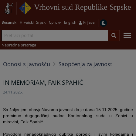
Vrhovni sud Republike Srpske
Bosanski
Hrvatski
Srpski
Српски
English
Prijava
Napredna pretraga
Odnosi s javnošću
Saopćenja za javnost
IN MEMORIAM, FAIK SPAHIĆ
24.11.2025.
Sa žaljenjem obavještavamo javnost da je dana 15.11.2025. godine
preminuo dugogodišnji sudac Kantonalnog suda u Zenici u
mirovini, Faik Spahić.
Povodom nenadoknadivog gubitka porodici i svim kolegama i