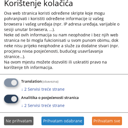
Korištenje kolačića
optuženog V. R. zbog krivičnog djela ubistvo u pokušaju,
odlučujući o žalbama okružnog javnog tužioca i branioca
Ova web stranica koristi određene skripte koje mogu
optuženog, donijelo je 17.4.2026. godine presudu kojom se
pohranjivati i koristiti određene informacije iz vašeg
žalbe odbijaju kao neosnovane i potvrđuje presuda Okružnog
browsera i vašeg uređaja (npr. IP adresa uređaja, varijable o
suda u Bijeljini broj 12 0 K 008606 25 K 2 od 2.12.2025. godine,
sesiji unutar browsera, ...).
kojom je optuženi oglašen krivim zbog krivičnog djela ubistvo u
Neke od ovih informacija su nam neophodne i bez njih web
pokušaju iz člana 124. stav 1. u vezi sa članom 22. Krivičnog
stranica ne bi mogla fukcionisati u svom punom obimu, dok
zakonika Republike Srpske i osuđen na kaznu zatvora u
neke nisu prijeko neophodne a služe za dodatne stvari (npr.
trajanju od tri godine.
procjenu nivoa posjećenosti, budućeg usavršavanja
stranice...).
Na ovom mjestu možete dozvoliti ili uskratiti pravo na
korištenje tih informacija.
Prikazana vijest je na
:
Српски језик
155
PREGLEDA
Translation
(obavezna)
↓
2
Servisi treće strane
Analitika o posjećenosti stranica
↓
2
Servisi treće strane
Ne prihvatam
Prihvatam odabrane
Prihvatam sve