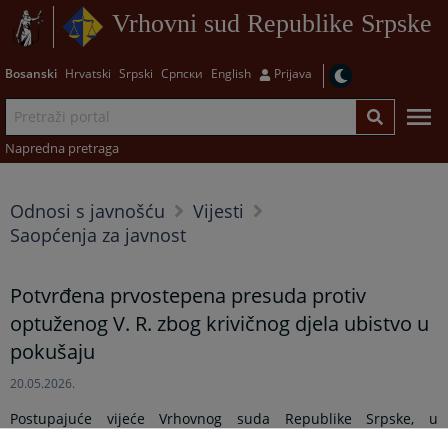
Vrhovni sud Republike Srpske
Bosanski
Hrvatski
Srpski
Српски
English
Prijava
Napredna pretraga
Odnosi s javnošću
Vijesti
Saopćenja za javnost
Potvrđena prvostepena presuda protiv
optuženog V. R. zbog krivičnog djela ubistvo u
pokušaju
20.05.2026.
Postupajuće vijeće Vrhovnog suda Republike Srpske, u
krivičnom predmetu broj 12 0 K 008606 26 Kž 3 protiv