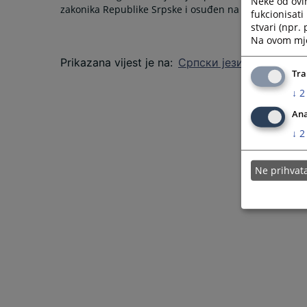
Neke od ovi
zakonika Republike Srpske i osuđen na kaznu zatvora
fukcionisat
stvari (npr.
Na ovom mjes
Prikazana vijest je na
:
Српски језик
Tra
↓
2
Ana
↓
2
Ne prihva