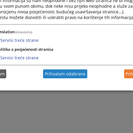
h informacija su nam neophodne i bez njih web stranica ne bi mog
 u trajanju od osam mjeseci.
i u svom punom obimu, dok neke nisu prijeko neophodne a služe z
 procjenu nivoa posjećenosti, budućeg usavršavanja stranice...).
tu možete dozvoliti ili uskratiti pravo na korištenje tih informacija
nslation
(obavezna)
Servisi treće strane
litika o posjećenosti stranica
Servisi treće strane
tam
Prihvatam odabrane
Pri