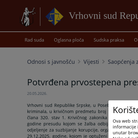
Vrhovni sud Repu
Rad suda
Oglasna ploča
Sudska praksa
O
Odnosi s javnošću
Vijesti
Saopćenja z
Potvrđena prvostepena presu
20.05.2026.
Vrhovni sud Republike Srpske, u Posebnom vijeću za 
Korišt
kriminala, u krivičnom predmetu broj 11 0 K 037090 
člana 320. stav 1. Krivičnog zakonika Republike Sr
Ova web stra
godine presudu kojom se žalba odbija kao neosno
informacije 
odjeljenje za suzbijanje korupcije, organizovanog i 
unutar brows
29.12.2025. godine, kojom je optuženi oglašen krivim