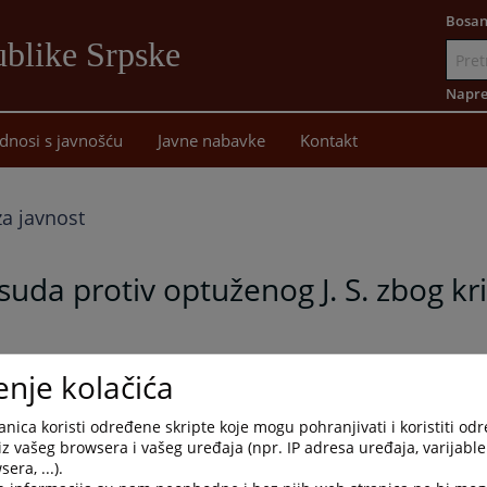
Bosan
blike Srpske
Idi
na
Napre
sadržaj
dnosi s javnošću
Javne nabavke
Kontakt
a javnost
da protiv optuženog J. S. zbog kri
suzbijanje korupcije, organizovanog i najtežih oblika privredno
enje kolačića
26 Kž protiv optuženog J. S. zbog krivičnog djela davanje mita i
pske, odlučujući o žalbi branioca optuženog, donio je 14.5.2026
nica koristi određene skripte koje mogu pohranjivati i koristiti od
vana i potvrđuje presuda Okružnog suda u Banja Luci, Posebn
iz vašeg browsera i vašeg uređaja (npr. IP adresa uređaja, varijable 
najtežih oblika privrednog kriminala broj 11 0 K 037090 25 K-p o
era, ...).
 bog krivičnog djela davanje mita iz člana 320. stav 1. Krivično