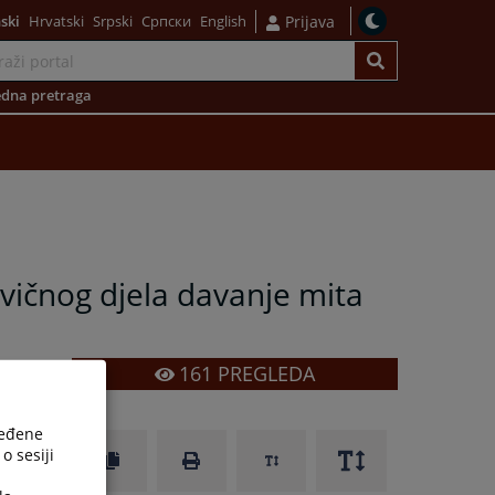
ski
Hrvatski
Srpski
Српски
English
Prijava
dna pretraga
vičnog djela davanje mita
161
PREGLEDA
g
z
.
ređene
o
o sesiji
d
g