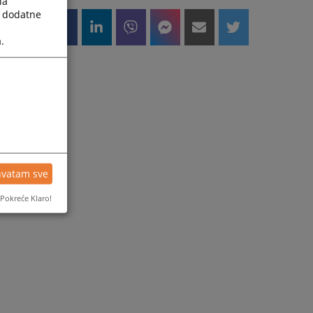
la
a dodatne
.
hvatam sve
Pokreće Klaro!