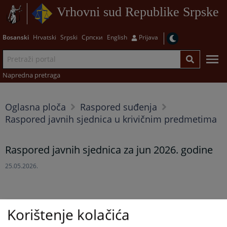
Vrhovni sud Republike Srpske
Bosanski
Hrvatski
Srpski
Српски
English
Prijava
Napredna pretraga
Oglasna ploča
Raspored suđenja
Raspored javnih sjednica u krivičnim predmetima
Raspored javnih sjednica za jun 2026. godine
25.05.2026.
Korištenje kolačića