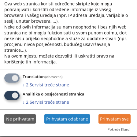
Ova web stranica koristi određene skripte koje mogu
pohranjivati i koristiti određene informacije iz vašeg
Prikazana vijest je na
:
Srpski jezik
browsera i vašeg uređaja (npr. IP adresa uređaja, varijable o
sesiji unutar browsera, ...).
Prateći dokumenti
Neke od ovih informacija su nam neophodne i bez njih web
stranica ne bi mogla fukcionisati u svom punom obimu, dok
Raspored javnih sjednica za jun 2026. godine
neke nisu prijeko neophodne a služe za dodatne stvari (npr.
procjenu nivoa posjećenosti, budućeg usavršavanja
stranice...).
Na ovom mjestu možete dozvoliti ili uskratiti pravo na
korištenje tih informacija.
295
PREGLEDA
Translation
(obavezna)
↓
2
Servisi treće strane
Analitika o posjećenosti stranica
↓
2
Servisi treće strane
Ne prihvatam
Prihvatam odabrane
Prihvatam sve
Pokreće Klaro!