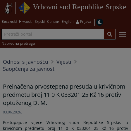
Vrhovni sud Republike Srpske
Bosanski
Hrvatski
Srpski
Српски
English
Prijava
Napredna pretraga
Odnosi s javnošću
Vijesti
Saopćenja za javnost
Preinačena prvostepena presuda u krivičnom
predmetu broj 11 0 K 033201 25 Kž 16 protiv
optuženog D. M.
03.06.2026.
Postupajuće vijeće Vrhovnog suda Republike Srpske, u
krivičnom predmetu broj 11 0 K 033201 25 Kž 16 protiv