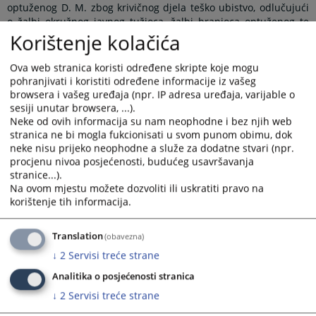
optuženog D. M. zbog krivičnog djela teško ubistvo, odlučujući
o žalbi okružnog javnog tužioca, žalbi branioca optuženog te
Korištenje kolačića
žalbi optuženog, donijelo je dana 21.5.2026. godine presudu
kojom je odbijena žalba okružnog javnog tužioca u Banjaluci,
dok je djelimičnim uvažavanjem žalbi optuženog i njegovog
Ova web stranica koristi određene skripte koje mogu
branioca, presuda Okružnog suda u Banjaluci broj 11 0 K
pohranjivati i koristiti određene informacije iz vašeg
033201 23 K od 18.7.2025. godine preinačena u pravnoj ocjeni
browsera i vašeg uređaja (npr. IP adresa uređaja, varijable o
djela i odluci o kazni tako da su radnje optuženog opisane u
sesiji unutar browsera, ...).
izreci te presude pravno kvalifikovane kao krivično djelo ubistvo
Neke od ovih informacija su nam neophodne i bez njih web
iz člana 124. stav 1. Krivičnog zakonika Republike Srpske, za
stranica ne bi mogla fukcionisati u svom punom obimu, dok
neke nisu prijeko neophodne a služe za dodatne stvari (npr.
koje je optuženi osuđen na kaznu zatvora u trajanju od
procjenu nivoa posjećenosti, budućeg usavršavanja
dvadeset godina, u koju je uračunato vrijeme provedeno u
stranice...).
pritvoru od 3.12.2022. godine pa nadalje. Prvostepena presuda
Na ovom mjestu možete dozvoliti ili uskratiti pravo na
je u preostalom dijelu ostala neizmijenjena.
korištenje tih informacija.
Translation
(obavezna)
Prikazana vijest je na
:
Српски језик
↓
2
Servisi treće strane
211
PREGLEDA
Analitika o posjećenosti stranica
↓
2
Servisi treće strane