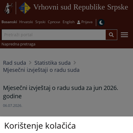
Vrhovni sud Republike Srpske
Bosanski
Hrvatski
Srpski
Српски
English
Prijava
Napredna pretraga
Rad suda
Statistika suda
Mjesečni izvještaji o radu suda
Mjesečni izvještaj o radu suda za jun 2026.
godine
06.07.2026.
Korištenje kolačića