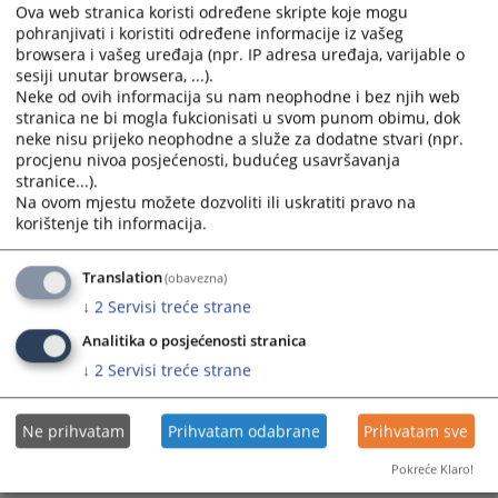
Ova web stranica koristi određene skripte koje mogu
pohranjivati i koristiti određene informacije iz vašeg
Prikazana vijest je na
:
Srpski jezik
browsera i vašeg uređaja (npr. IP adresa uređaja, varijable o
sesiji unutar browsera, ...).
Prateći dokumenti
Neke od ovih informacija su nam neophodne i bez njih web
stranica ne bi mogla fukcionisati u svom punom obimu, dok
Mjesečni izvještaj o radu suda za jun 2026. godine
neke nisu prijeko neophodne a služe za dodatne stvari (npr.
procjenu nivoa posjećenosti, budućeg usavršavanja
stranice...).
Na ovom mjestu možete dozvoliti ili uskratiti pravo na
korištenje tih informacija.
52
PREGLEDA
Translation
(obavezna)
↓
2
Servisi treće strane
Analitika o posjećenosti stranica
↓
2
Servisi treće strane
Ne prihvatam
Prihvatam odabrane
Prihvatam sve
Pokreće Klaro!